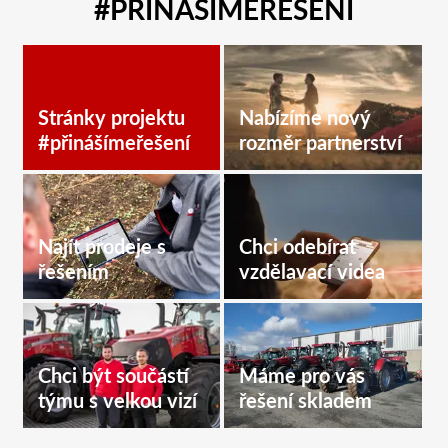
#PŘINÁŠÍMEŘEŠENÍ
Stránky projektu
Nabízíme nový
#přinášímeřešení
rozměr partnerství
Najít prodeje s
Chci odebírat
řešením
vzdělavací videa
Chci být součástí
Máme pro vás
týmu s velkou vizí
řešení skladem