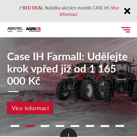
🚩
RED DEAL
.
Nabídka akčních modelů CASE IH.
Více
informací
Close
Case IH Farmall: Udělejte
krok vpřed již od 1 165
000 Kč
Více informací