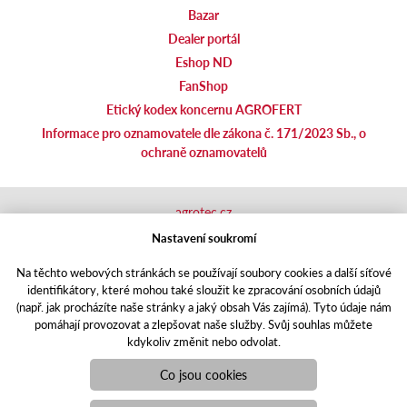
Bazar
Dealer portál
Eshop ND
FanShop
Etický kodex koncernu AGROFERT
Informace pro oznamovatele dle zákona č. 171/2023 Sb., o
ochraně oznamovatelů
agrotec.cz
agrics.sk
Nastavení soukromí
portal.caseklub.cz
Na těchto webových stránkách se používají soubory cookies a další síťové
shop.agrics
.cz
identifikátory, které mohou také sloužit ke zpracování osobních údajů
traktorbazar.cz
(např. jak procházíte naše stránky a jaký obsah Vás zajímá). Tyto údaje nám
eshop.agrics.cz/cs
pomáhají provozovat a zlepšovat naše služby. Svůj souhlas můžete
a-finance.cz
kdykoliv změnit nebo odvolat.
Responzivní web
Puxdesign | agrics.cz © 2021
Co jsou cookies
Toto jsou internetové stránky společnosti AGRI CS a. s., se sídlem