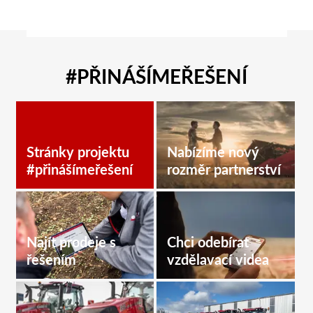
#PŘINÁŠÍMEŘEŠENÍ
Stránky projektu
Nabízíme nový
#přinášímeřešení
rozměr partnerství
Najít prodeje s
Chci odebírat
řešením
vzdělavací videa