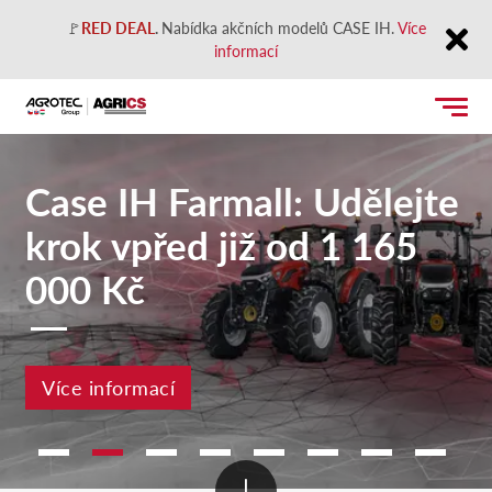
🚩
RED DEAL
.
Nabídka akčních modelů CASE IH.
Více
informací
Close
Case IH Farmall: Udělejte
krok vpřed již od 1 165
000 Kč
Více informací