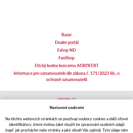
Bazar
Dealer portál
Eshop ND
FanShop
Etický kodex koncernu AGROFERT
Informace pro oznamovatele dle zákona č. 171/2023 Sb., o
ochraně oznamovatelů
agrotec.cz
agrics.sk
Nastavení soukromí
portal.caseklub.cz
Na těchto webových stránkách se používají soubory cookies a další síťové
shop.agrics
.cz
identifikátory, které mohou také sloužit ke zpracování osobních údajů
traktorbazar.cz
(např. jak procházíte naše stránky a jaký obsah Vás zajímá). Tyto údaje nám