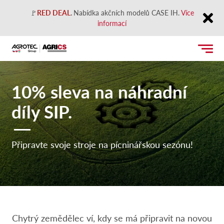
🚩
RED DEAL
.
Nabídka akčních modelů CASE IH.
Více
informací
Close
10% sleva na náhradní
díly SIP.
Připravte svoje stroje na pícninářskou sezónu!
Chytrý zemědělec ví, kdy se má připravit na novou