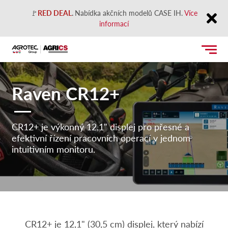
🚩
RED DEAL
.
Nabídka akčních modelů CASE IH.
Více
informací
Close
Raven CR12+
CR12+ je výkonný 12,1" displej pro přesné a
efektivní řízení pracovních operací v jednom
intuitivním monitoru.
CR12+ je 12,1" (30,5 cm) displej, který nabízí