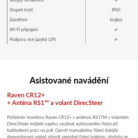
Stupeň krytí
IP65
Zaměření
krajina
Wi-Fi připojení
✔
Podpora více jazyků (29)
✔
Asistované navádění
Raven CR12+
+ Anténa RS1™ a volant DirecSteer
Pořízením monitoru Raven CR12+ s anténou RS1TM s volantem
DirectSteer můžete naplno využívat asistovaného řízení při
každodenní práci na poli. Oproti manuálnímu řízení dokáže
domontovaný volant převzít samotné řízení traktoru, obsluha se