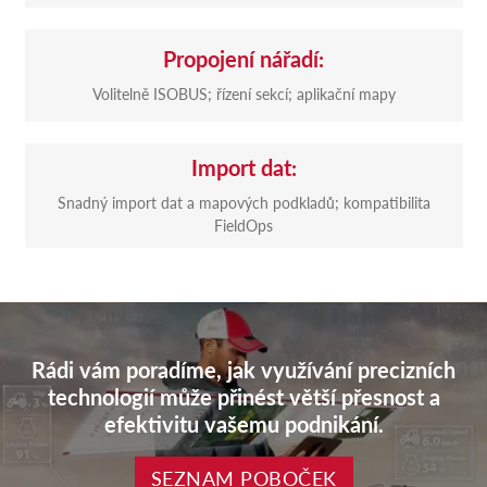
Propojení nářadí:
Volitelně ISOBUS; řízení sekcí; aplikační mapy
Import dat:
Snadný import dat a mapových podkladů; kompatibilita
FieldOps
Rádi vám poradíme, jak využívání precizních
technologií může přinést větší přesnost a
efektivitu vašemu podnikání.
SEZNAM POBOČEK