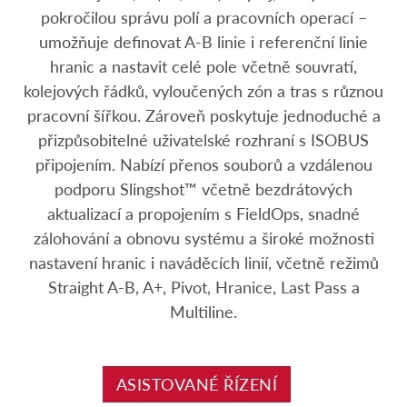
pokročilou správu polí a pracovních operací –
umožňuje definovat A-B linie i referenční linie
hranic a nastavit celé pole včetně souvratí,
kolejových řádků, vyloučených zón a tras s různou
pracovní šířkou. Zároveň poskytuje jednoduché a
přizpůsobitelné uživatelské rozhraní s ISOBUS
připojením. Nabízí přenos souborů a vzdálenou
podporu Slingshot™ včetně bezdrátových
aktualizací a propojením s FieldOps, snadné
zálohování a obnovu systému a široké možnosti
nastavení hranic i naváděcích linií, včetně režimů
Straight A-B, A+, Pivot, Hranice, Last Pass a
Multiline.
ASISTOVANÉ ŘÍZENÍ