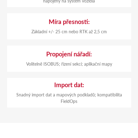
napojený na systém vozidla
Míra přesnosti:
Základní +/- 25 cm nebo RTK až 2,5 cm
Propojení nářadí:
Volitelně ISOBUS; řízení sekcí; aplikační mapy
Import dat:
Snadný import dat a mapových podkladů; kompatibilita
FieldOps