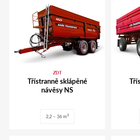
ZDT
Třístranně sklápěné
Tří
návěsy NS
3
2,2 – 36 m