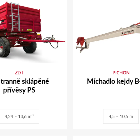
ZDT
PICHON
stranně sklápěné
Míchadlo kejdy 
přívěsy PS
3
4,24 – 13,6 m
4,5 – 10,5 m