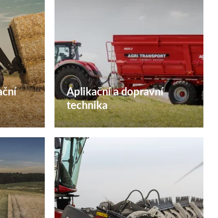
ační
Aplikační a dopravní
technika