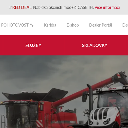
🚩
RED DEAL
.
Nabídka akčních modelů CASE IH.
Více informací
POHOTOVOST 🔧
Kariéra
E-shop
Dealer Portál
E-
SLUŽBY
SKLADOVKY