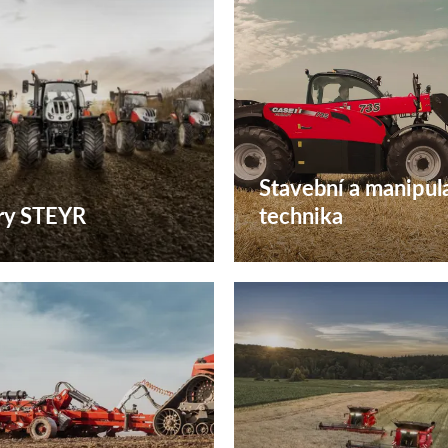
Stavební a manipul
ry STEYR
technika