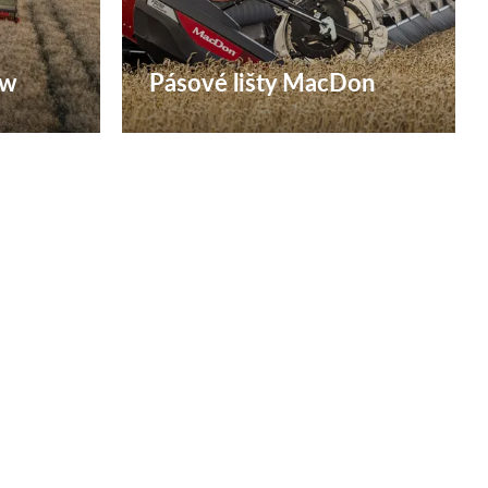
ow
Pásové lišty MacDon