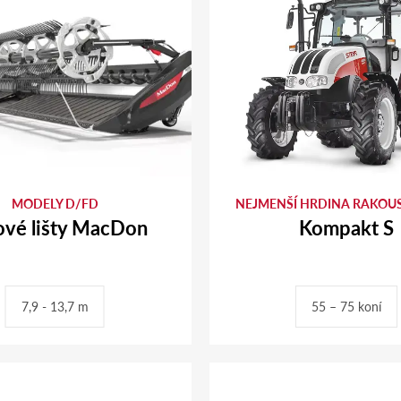
MODELY D/FD
NEJMENŠÍ HRDINA RAKOUS
ové lišty MacDon
Kompakt S
7,9 - 13,7 m
55 – 75 koní