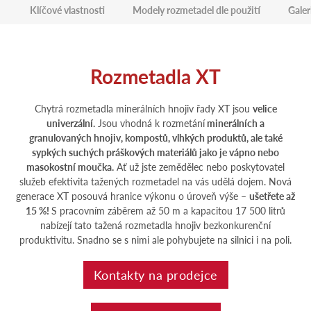
Klíčové vlastnosti
Modely rozmetadel dle použití
Galer
Rozmetadla XT
Chytrá rozmetadla minerálních hnojiv řady XT jsou
velice
univerzální.
Jsou vhodná k rozmetání
minerálních a
granulovaných hnojiv, kompostů, vlhkých produktů, ale také
sypkých suchých práškových materiálů jako je vápno nebo
masokostní moučka.
Ať už jste zemědělec nebo poskytovatel
služeb efektivita tažených rozmetadel na vás udělá dojem. Nová
generace XT posouvá hranice výkonu o úroveň výše –
ušetřete až
15 %!
S pracovním záběrem až 50 m a kapacitou 17 500 litrů
nabízejí tato tažená rozmetadla hnojiv bezkonkurenční
produktivitu. Snadno se s nimi ale pohybujete na silnici i na poli.
Kontakty na prodejce