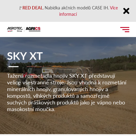
🚩
RED DEAL
.
Nabídka akčních modelů CASE IH.
Více
informací
Close
SKY XT
Tažená rozmetadla hnojiv SKY XT představují
velice všestranné stroje. Jsou vhodná k rozmetání
minerálních hnojiv, granulovaných hnojiv a
kompostů, vlhkých produktů a samozřejmě
suchých práškových produktů jako je vápno nebo
masokostní moučka.