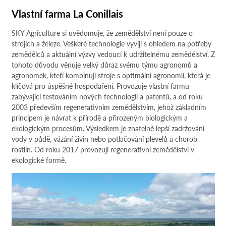
Vlastní farma La Conillais
SKY Agriculture si uvědomuje, že zemědělství není pouze o
strojích a železe. Veškeré technologie vyvíjí s ohledem na potřeby
zemědělců a aktuální výzvy vedoucí k udržitelnému zemědělství. Z
tohoto důvodu věnuje velký důraz svému týmu agronomů a
agronomek, kteří kombinují stroje s optimální agronomií, která je
klíčová pro úspěšné hospodaření. Provozuje vlastní farmu
zabývající testováním nových technologií a patentů, a od roku
2003 především regenerativním zemědělstvím, jehož základním
principem je návrat k přírodě a přirozeným biologickým a
ekologickým procesům. Výsledkem je znatelně lepší zadržování
vody v půdě, vázání živin nebo potlačování plevelů a chorob
rostlin. Od roku 2017 provozují regenerativní zemědělství v
ekologické formě.