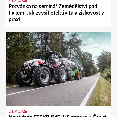
30.04.2026
Pozvánka na seminář Zemědělství pod
tlakem: Jak zvýšit efektivitu a ziskovost v
praxi
20.04.2026
Nová řada STEYR IMPULS poprvé v České