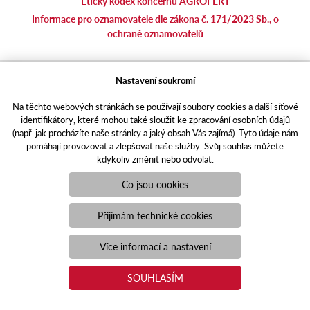
Etický kodex koncernu AGROFERT
Informace pro oznamovatele dle zákona č. 171/2023 Sb., o
ochraně oznamovatelů
agrotec.cz
Nastavení soukromí
agrics.sk
Na těchto webových stránkách se používají soubory cookies a další síťové
portal.caseklub.cz
identifikátory, které mohou také sloužit ke zpracování osobních údajů
shop.agrics
.cz
(např. jak procházíte naše stránky a jaký obsah Vás zajímá). Tyto údaje nám
traktorbazar.cz
pomáhají provozovat a zlepšovat naše služby. Svůj souhlas můžete
kdykoliv změnit nebo odvolat.
eshop.agrics.cz/cs
a-finance.cz
Co jsou cookies
Responzivní web
Puxdesign | agrics.cz © 2021
Přijímám technické cookies
Toto jsou internetové stránky společnosti AGRI CS a. s., se sídlem
v Hustopečích, Hybešova 14, PSČ 69301, IČO 26243334,
Více informací a nastavení
zapsané v OR vedeném Krajským soudem v Brně, oddíl B, vložka
3582. Společnost AGRI CS a.s. je členem koncernu AGROFERT
SOUHLASÍM
řízeného společností AGROFERT, a.s., IČO 26185610, se sídlem
na adrese Pyšelská 2327/2, Chodov, 149 00 Praha 4.