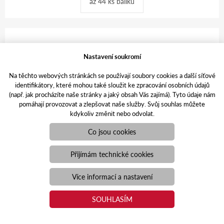
až 44 ks balíků
Nastavení soukromí
Na těchto webových stránkách se používají soubory cookies a další síťové
identifikátory, které mohou také sloužit ke zpracování osobních údajů
(např. jak procházíte naše stránky a jaký obsah Vás zajímá). Tyto údaje nám
pomáhají provozovat a zlepšovat naše služby. Svůj souhlas můžete
Více
kdykoliv změnit nebo odvolat.
Co jsou cookies
Přijímám technické cookies
Více informací a nastavení
SOUHLASÍM
ZDT
Přepravníky na zvířata