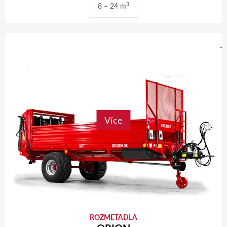
3
8 – 24 m
Více
ROZMETADLA