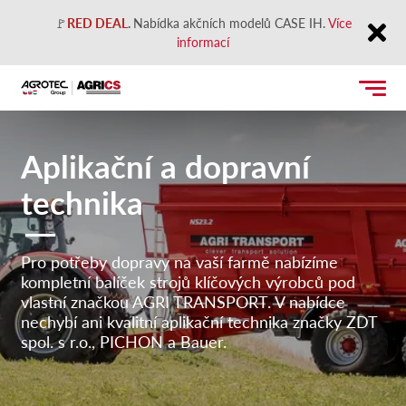
🚩
RED DEAL
.
Nabídka akčních modelů CASE IH.
Více
informací
Close
Aplikační a dopravní
technika
Pro potřeby dopravy na vaší farmě nabízíme
kompletní balíček strojů klíčových výrobců pod
vlastní značkou AGRI TRANSPORT. V nabídce
nechybí ani kvalitní aplikační technika značky ZDT
spol. s r.o., PICHON a Bauer.