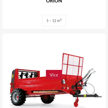
ORION
3
5 – 12 m
Více