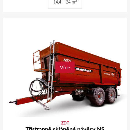
3
14,4 – 24 m
Více
ZDT
Třístranně sklápěné návěsy NS