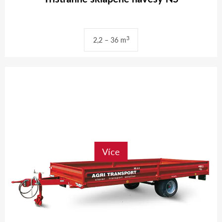
3
2,2 – 36 m
Více