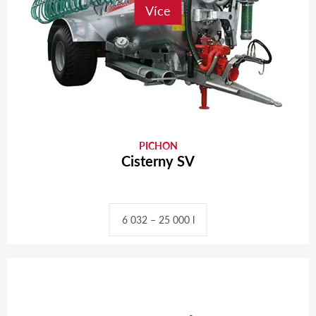
Více
PICHON
Cisterny SV
6 032 – 25 000 l