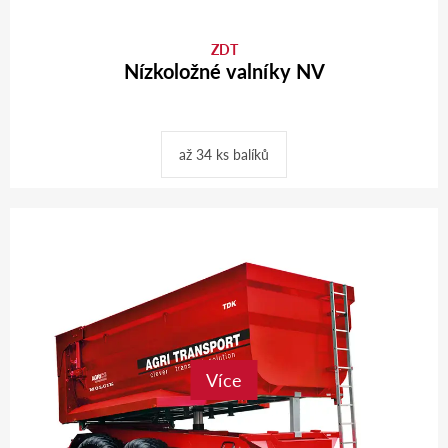
ZDT
Nízkoložné valníky NV
až 34 ks balíků
Více