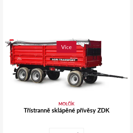
Více
MOLČÍK
Třístranně sklápěné přívěsy ZDK