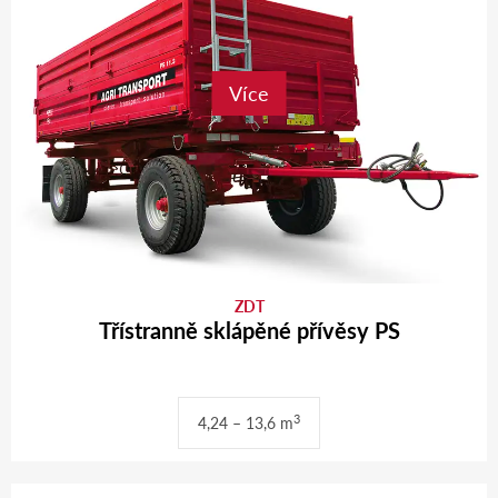
Více
ZDT
Třístranně sklápěné přívěsy PS
3
4,24 – 13,6 m