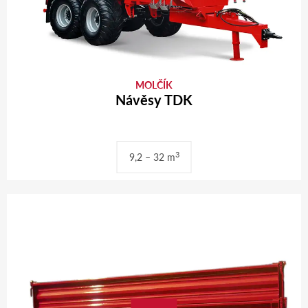
MOLČÍK
Návěsy TDK
3
9,2 – 32 m