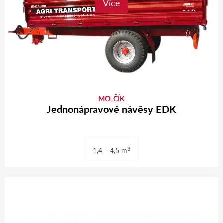
Více
MOLČÍK
Jednonápravové návěsy EDK
3
1,4 – 4,5 m