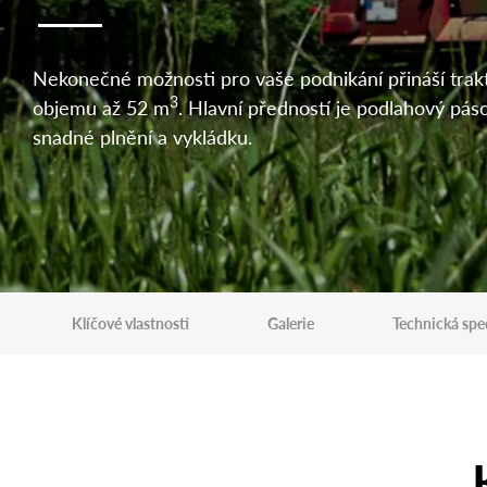
Nekonečné možnosti pro vaše podnikání přináší trak
3
objemu až 52 m
. Hlavní předností je podlahový pás
snadné plnění a vykládku.
Klíčové vlastnosti
Galerie
Technická spe