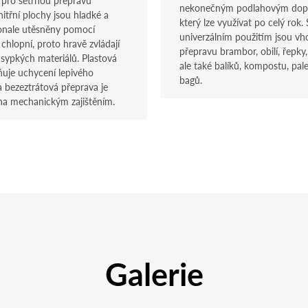
nekonečným podlahovým dop
nitřní plochy jsou hladké a
který lze využívat po celý rok
onale utěsněny pomocí
univerzálním použitím jsou v
chlopní, proto hravě zvládají
přepravu brambor, obilí, řepky,
 sypkých materiálů. Plastová
ale také balíků, kompostu, pal
aňuje uchycení lepivého
bagů.
a bezeztrátová přeprava je
na mechanickým zajištěním.
Galerie