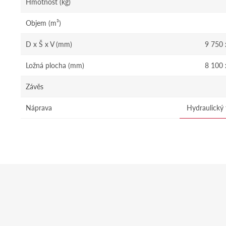
Hmotnost (kg)
Objem (m³)
D x Š x V (mm)
9 750 
Ložná plocha (mm)
8 100 
Závěs
Náprava
Hydraulický