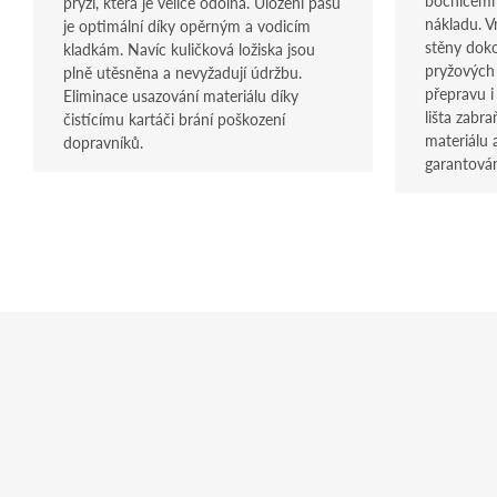
pryží, která je velice odolná. Uložení pásu
nákladu. V
je optimální díky opěrným a vodicím
stěny dok
kladkám. Navíc kuličková ložiska jsou
pryžových 
plně utěsněna a nevyžadují údržbu.
přepravu i
Eliminace usazování materiálu díky
lišta zabr
čistícímu kartáči brání poškození
materiálu 
dopravníků.
garantová