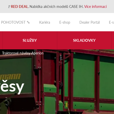
🚩
RED DEAL
.
Nabídka akčních modelů CASE IH.
Více informací
POHOTOVOST 🔧
Kariéra
E-shop
Dealer Portál
E-
SLUŽBY
SKLADOVKY
Traktorové návěsy Aperion
věsy