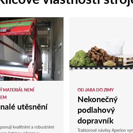
Ý MATERIÁL NENÍ
OD JARA DO ZIMY
Nekonečný
MEM
nalé utěsnění
podlahový
dopravník
ponují kvalitními a robustními
Traktorové návěsy Aperion vyn
 pro šetrnou přepravu