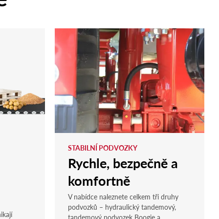
STABILNÍ PODVOZKY
Rychle, bezpečně a
komfortně
V nabídce naleznete celkem tři druhy
podvozků – hydraulický tandemový,
ikají
tandemový podvozek Boogie a