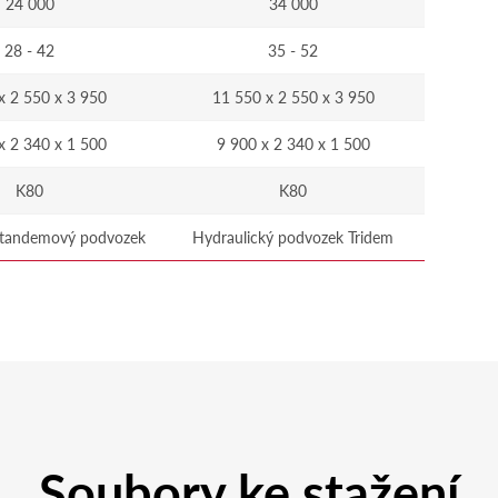
24 000
34 000
28 - 42
35 - 52
x 2 550 x 3 950
11 550 x 2 550 x 3 950
x 2 340 x 1 500
9 900 x 2 340 x 1 500
K80
K80
 tandemový podvozek
Hydraulický podvozek Tridem
Soubory ke stažení