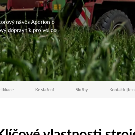
torový návěs Aperion o
ový dopravník pro velice
cifikace
Ke stažení
Služby
Kontaktujte n
Klíčové vlastnosti stroj