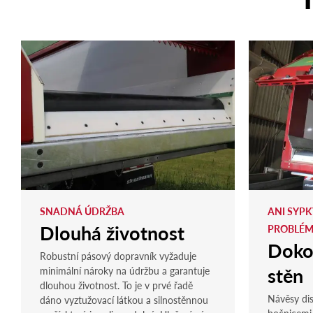
SNADNÁ ÚDRŽBA
ANI SYPK
Dlouhá životnost
PROBLÉ
Doko
Robustní pásový dopravník vyžaduje
stěn
minimální nároky na údržbu a garantuje
dlouhou životnost. To je v prvé řadě
Návěsy dis
dáno vyztužovací látkou a silnostěnnou
bočnicemi