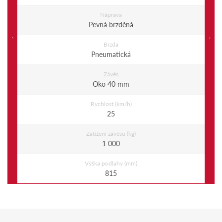
Náprava
Pevná brzděná
Previous
Ne
Brzda
Pneumatická
Závěs
Oko 40 mm
Rychlost (km/h)
25
Zatížení závěsu (kg)
1 000
Výška podlahy (mm)
815