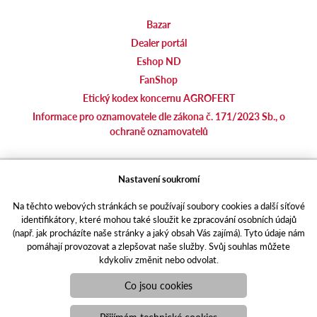
Bazar
Dealer portál
Eshop ND
FanShop
Etický kodex koncernu AGROFERT
Informace pro oznamovatele dle zákona č. 171/2023 Sb., o
ochraně oznamovatelů
agrotec.cz
Nastavení soukromí
agrics.sk
Na těchto webových stránkách se používají soubory cookies a další síťové
portal.caseklub.cz
identifikátory, které mohou také sloužit ke zpracování osobních údajů
shop.agrics
.cz
(např. jak procházíte naše stránky a jaký obsah Vás zajímá). Tyto údaje nám
traktorbazar.cz
pomáhají provozovat a zlepšovat naše služby. Svůj souhlas můžete
kdykoliv změnit nebo odvolat.
eshop.agrics.cz/cs
a-finance.cz
Co jsou cookies
Responzivní web
Puxdesign | agrics.cz © 2021