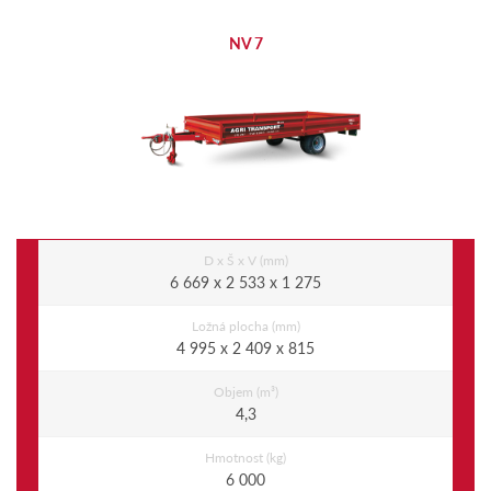
NV 7
D x Š x V (mm)
6 669 x 2 533 x 1 275
Ložná plocha (mm)
4 995 x 2 409 x 815
Objem (m³)
4,3
Hmotnost (kg)
6 000