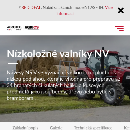
🚩
RED DEAL
.
Nabídka akčních modelů CASE IH.
Více
informací
Close
Nízkoložné valníky NV
Návěsy NS V se vyznačují velkou ložní plochou a
nízkou podlahou, která je vhodná pro přepravu až
34 hranatých či kulatých balíků a kusových
předmětů jako jsou bedny, dřevo nebo pytle s
bramborami.
Základní popis
Galerie
Technická specifikace
Ke 