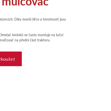
í mulčovač
stoncích. Díky menší šířce a hmotnosti jsou
. Ometač kmínků se často montuje na luční
ulčovač na přední část traktoru.
yzkoušet