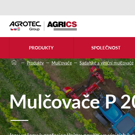
PRODUKTY
SPOLEČNOST
Produkty
Mulčovače
Sadařské a viniční mulčovače
Mulčovače P 2
Jsou určeny k profesionálnímu použití ve vinicích k 