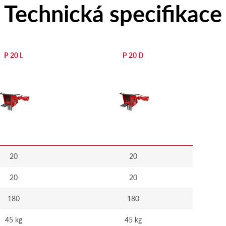
Technická specifikace
P 20 L
P 20 D
20
20
20
20
180
180
45 kg
45 kg