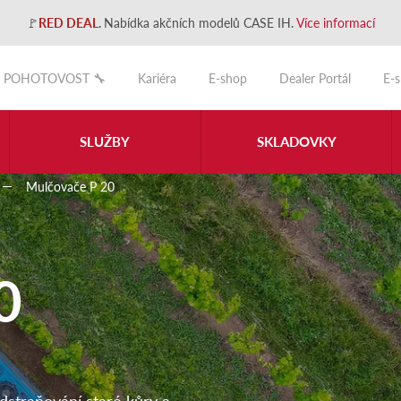
🚩
RED DEAL
.
Nabídka akčních modelů CASE IH.
Více informací
POHOTOVOST 🔧
Kariéra
E-shop
Dealer Portál
E-
SLUŽBY
SKLADOVKY
Mulčovače P 20
0
odstraňování staré kůry a