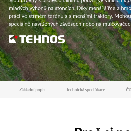
mladých výhonů na stoncích. Díky menší šířce a hmo
práci ve strmém terénu a s menšími traktory. Moho
speciálně navržených závěsech nebo na mulčovačec
Základní popis
Technická specifikace
Čl