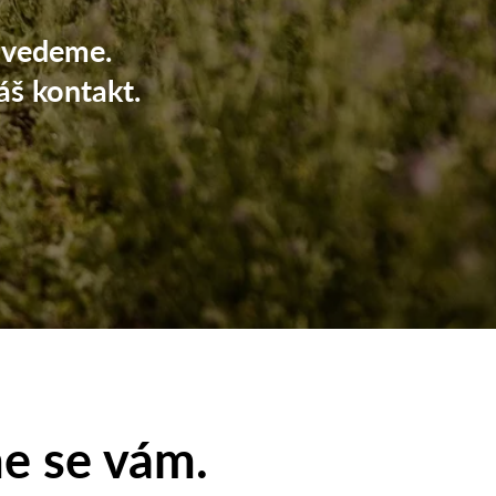
dvedeme.
áš kontakt.
e se vám.