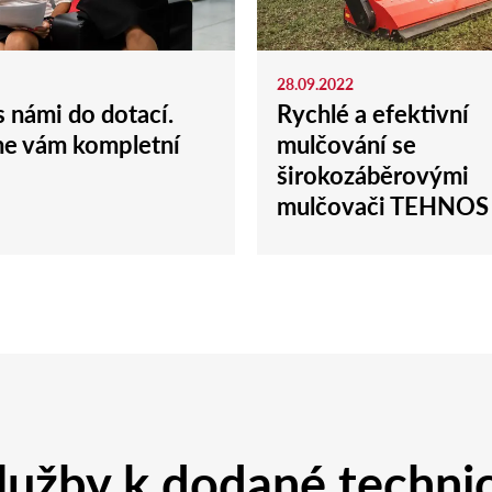
28.09.2022
s námi do dotací.
Rychlé a efektivní
me vám kompletní
mulčování se
širokozáběrovými
mulčovači TEHNOS
lužby k dodané techni