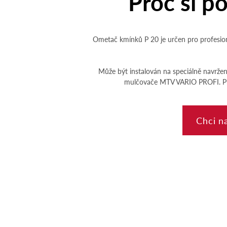
Proč si po
Ometač kmínků P 20 je určen pro profesioná
​Může být instalován na speciálně navrže
mulčovače MTV VARIO PROFI. Pro 
Chci n