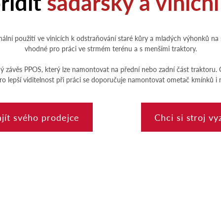
řídit
sadařský a viničn
lní použití ve vinicích k odstraňování staré kůry a mladých výhonků na 
vhodné pro práci ve strmém terénu a s menšími traktory.
ný závěs PPOS, který lze namontovat na přední nebo zadní část traktoru
lepší viditelnost při práci se doporučuje namontovat ometač kmínků i m
ajít svého prodejce
Chci si stroj v