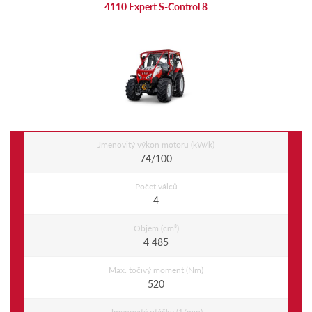
4110 Expert S-Control 8
Jmenovitý výkon motoru (kW/k)
74/100
Počet válců
4
Objem (cm³)
4 485
Max. točivý moment (Nm)
520
Jmenovité otáčky (1/min)