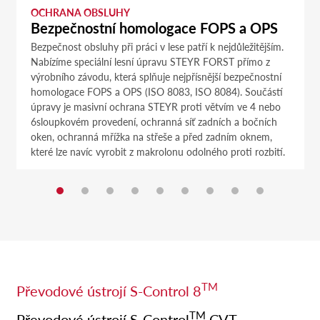
OCHRANA OBSLUHY
Bezpečnostní homologace FOPS a OPS
Bezpečnost obsluhy při práci v lese patří k nejdůležitějším.
Nabízíme speciální lesní úpravu STEYR FORST přímo z
výrobního závodu, která splňuje nejpřísnější bezpečnostní
homologace FOPS a OPS (ISO 8083, ISO 8084). Součástí
úpravy je masivní ochrana STEYR proti větvím ve 4 nebo
6sloupkovém provedení, ochranná síť zadních a bočních
oken, ochranná mřížka na střeše a před zadním oknem,
které lze navíc vyrobit z makrolonu odolného proti rozbití.
TM
Převodové ústrojí S-Control 8
TM
Převodové ústrojí S-Control
CVT