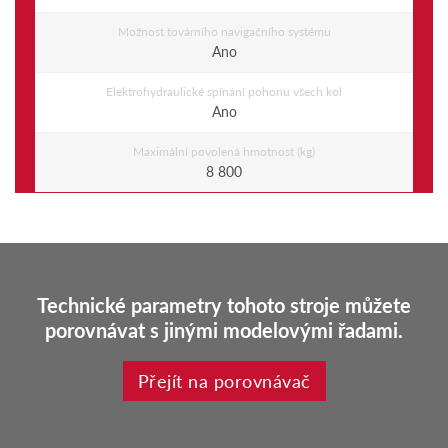
Možnost továrního navigačního systému
Ano
Elektrohydraulické spínání pohonu všech kol
Ano
Maximální povolená hmotnost (kg)
8 800
Technické parametry tohoto stroje můžete
porovnávat s jinými modelovými řadami.
Přejít na porovnávač