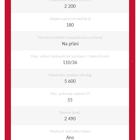
2 200
Objem palivové nádrže (l)
180
Vývodový hřídel s pojezdovou rychlostí
Na přání
Max. výkon hydraulické soustavy / řízení (l/min)
Previous
Ne
110/36
Maximální zvedací síla (kg)
5 600
Min. poloměr otáčení (°)
55
Rozvor (mm)
2 490
Možnost otočného řízení
Ano