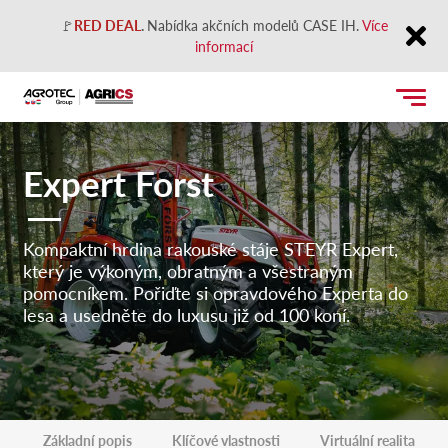
🚩
RED DEAL
.
Nabídka akčních modelů CASE IH.
Více
informací
Close
Expert Forst
Kompaktní hrdina rakouské stáje STEYR Expert,
který je výkoným, obratným a všestraným
pomocníkem. Pořiďte si opravdového Experta do
lesa a usedněte do luxusu již od 100 koní.
Základní popis
Klíčové vlastnosti
Virtuální realita