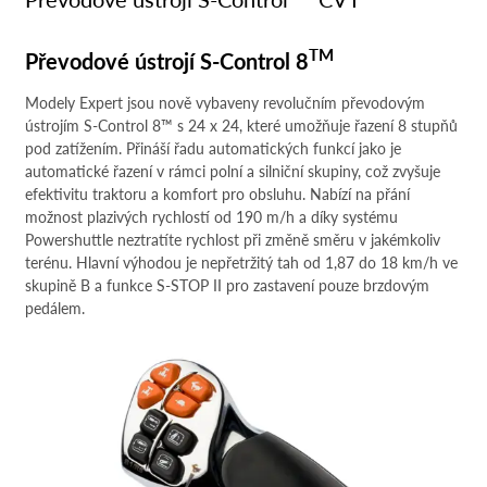
TM
TM
Převodové ústrojí S-Control 8
Modely Expert jsou nově vybaveny revolučním převodovým
ústrojím S-Control 8™ s 24 x 24, které umožňuje řazení 8 stupňů
pod zatížením. Přináší řadu automatických funkcí jako je
automatické řazení v rámci polní a silniční skupiny, což zvyšuje
efektivitu traktoru a komfort pro obsluhu. Nabízí na přání
možnost plazivých rychlostí od 190 m/h a díky systému
Powershuttle neztratíte rychlost při změně směru v jakémkoliv
terénu. Hlavní výhodou je nepřetržitý tah od 1,87 do 18 km/h ve
skupině B a funkce S-STOP II pro zastavení pouze brzdovým
pedálem.