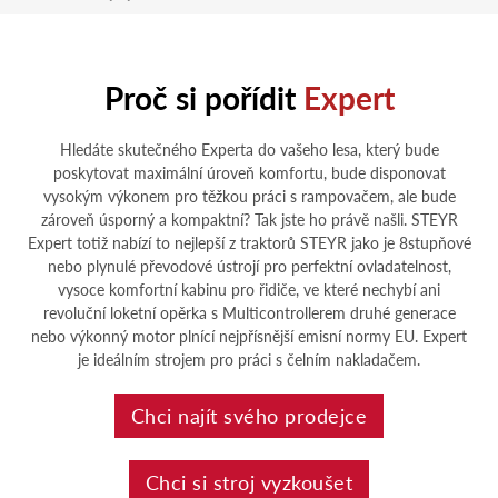
Proč si pořídit
Expert
Hledáte skutečného Experta do vašeho lesa, který bude
poskytovat maximální úroveň komfortu, bude disponovat
vysokým výkonem pro těžkou práci s rampovačem, ale bude
zároveň úsporný a kompaktní? Tak jste ho právě našli. STEYR
Expert totiž nabízí to nejlepší z traktorů STEYR jako je 8stupňové
nebo plynulé převodové ústrojí pro perfektní ovladatelnost,
vysoce komfortní kabinu pro řidiče, ve které nechybí ani
revoluční loketní opěrka s Multicontrollerem druhé generace
nebo výkonný motor plnící nejpřísnější emisní normy EU. Expert
je ideálním strojem pro práci s čelním nakladačem.
Chci najít svého prodejce
Chci si stroj vyzkoušet