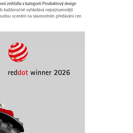
í zvítězila v kategorii Produktový design
s každoročně vyhledává nejvýznamnější
vé budou oceněni na slavnostním předávání cen