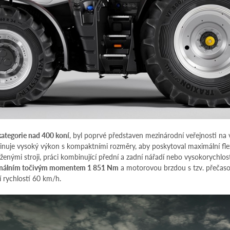
kategorie nad 400 koní
, byl poprvé představen mezinárodní veřejnosti na
inuje vysoký výkon s kompaktními rozměry, aby poskytoval maximální flex
aženými stroji, práci kombinující přední a zadní nářadí nebo vysokorychlost
ximálním točivým momentem 1 851 Nm
a motorovou brzdou s tzv. přečaso
rychlostí 60 km/h.