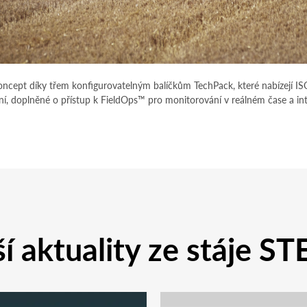
koncept díky třem konfigurovatelným balíčkům TechPack, které nabízejí I
í, doplněné o přístup k FieldOps™ pro monitorování v reálném čase a intel
í aktuality ze stáje S