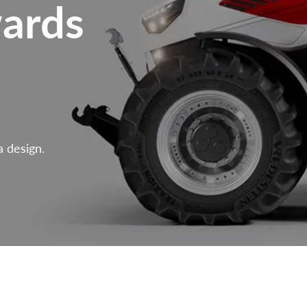
ards
 design.