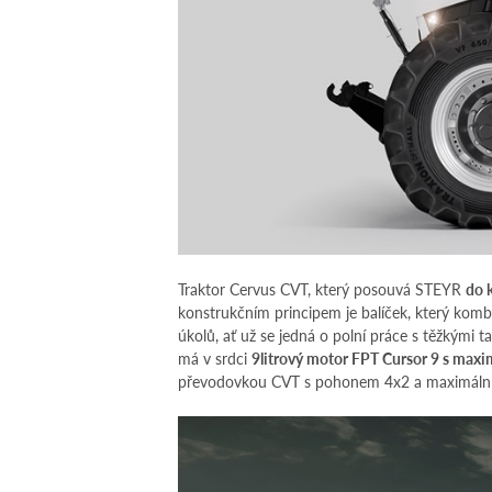
Traktor Cervus CVT, který posouvá STEYR
do 
konstrukčním principem je balíček, který komb
úkolů, ať už se jedná o polní práce s těžkými t
má v srdci
9litrový motor FPT Cursor 9 s ma
převodovkou CVT s pohonem 4x2 a maximální 