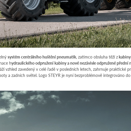
elný
systém centrálního huštění pneumatik
, zatímco obsluha těží z
kabiny 
nace h
ydraulického odpružení kabiny a nové nezávisle odpružené přední 
í vzhled zavedený v celé řadě v posledních letech, zahrnuje praktické prv
apoty a zadních světel. Logo STEYR je nyní bezproblémově integrováno do 