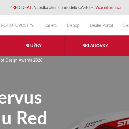
🚩
RED DEAL
.
Nabídka akčních modelů CASE IH.
Více informací
POHOTOVOST 🔧
Kariéra
E-shop
Dealer Portál
E-
SLUŽBY
SKLADOVKY
Dot Design Awards 2026
ervus
nu Red