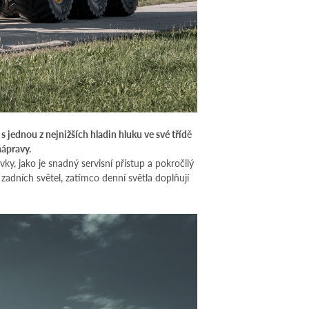
s jednou z nejnižších hladin hluku ve své tříd
ě
nápravy.
ky, jako je snadný servisní přístup a pokročilý
zadních světel, zatímco denní světla doplňují