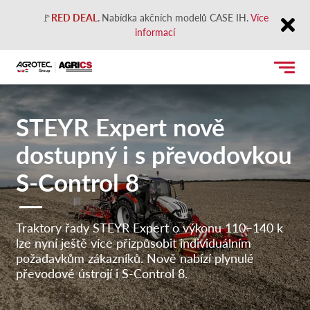
🚩
RED DEAL
.
Nabídka akčních modelů CASE IH.
Více
informací
Close
STEYR Expert nově
dostupný i s převodovkou
S-Control 8
Traktory řady STEYR Expert o výkonu 110–140 k
lze nyní ještě více přizpůsobit individuálním
požadavkům zákazníků. Nově nabízí plynulé
převodové ústrojí i S-Control 8.