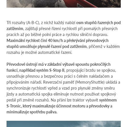
Tři rozsahy (A-B-C), z nichž každý nabízí
osm stupňů řazených pod
zatížením
, zajišťují přesné řízení rychlosti při pomalých přesných
pracích až po běžné polní práce a rychlou silniční dopravu.
Maximální rychlost činí 40 km/h a překrývání převodových
stupňů umožňuje plynulé řazení pod zatížením
, přičemž v každém
rozsahu je možné automatické řazení.
Převodové ústrojí má v základní výbavě spoustu pokročilých
funkcí, například systém S-Stop II
, propojující brzdu se spojkou,
usnadňuje přesnou a bezpečnou práci s čelním nakladačem a
připojováním nářadí. Reverzační paměť (MemoryShuttle) ukládá a
synchronizuje rychlosti vpřed a vzad pro plynulé změny směru
jízdy a automatická spojka eliminuje nutnost používat spojkový
pedál při změně rozsahů. Na přání lze traktor vybavit
systémem
S-Tronic, který maximalizuje účinnost motoru a převodovky a
minimalizuje spotřebu paliva.