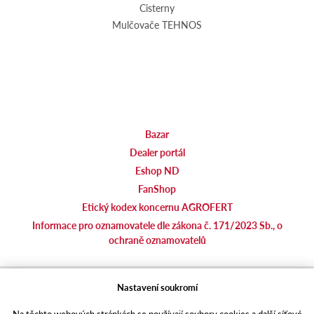
Cisterny
Mulčovače TEHNOS
Bazar
Dealer portál
Eshop ND
FanShop
Etický kodex koncernu AGROFERT
Informace pro oznamovatele dle zákona č. 171/2023 Sb., o
ochraně oznamovatelů
agrotec.cz
Nastavení soukromí
agrics.sk
Na těchto webových stránkách se používají soubory cookies a další síťové