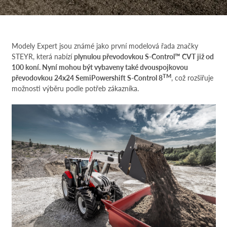
Modely Expert jsou známé jako první modelová řada značky
STEYR, která nabízí
plynulou převodovkou S-Control™ CVT již od
100 koní. Nyní mohou být vybaveny také dvouspojkovou
TM
převodovkou 24x24 SemiPowershift S-Control 8
, což rozšiřuje
možnosti výběru podle potřeb zákazníka.