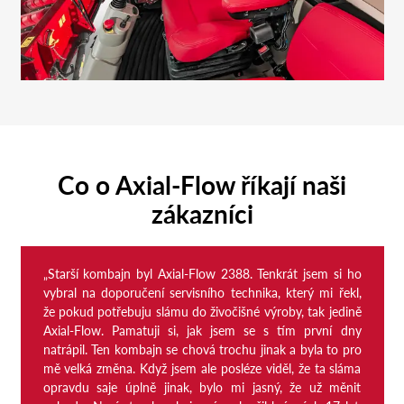
Co o Axial-Flow říkají naši
zákazníci
„Starší kombajn byl Axial-Flow 2388. Tenkrát jsem si ho
vybral na doporučení servisního technika, který mi řekl,
že pokud potřebuju slámu do živočišné výroby, tak jedině
Axial-Flow. Pamatuji si, jak jsem se s tím první dny
natrápil. Ten kombajn se chová trochu jinak a byla to pro
mě velká změna. Když jsem ale posléze viděl, že ta sláma
opravdu saje úplně jinak, bylo mi jasný, že už měnit