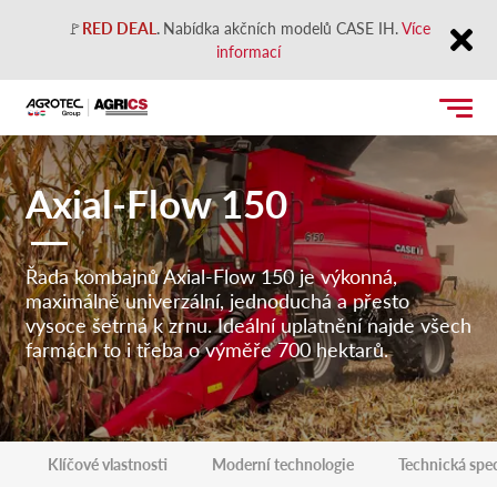
🚩
RED DEAL
.
Nabídka akčních modelů CASE IH.
Více
informací
Close
Axial-Flow 150
Řada kombajnů Axial-Flow 150 je výkonná,
maximálně univerzální, jednoduchá a přesto
vysoce šetrná k zrnu. Ideální uplatnění najde všech
farmách to i třeba o výměře 700 hektarů.
Klíčové vlastnosti
Moderní technologie
Technická spec