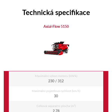
Technická specifikace
Axial-Flow 5150
Maximální výkon motoru (kW/k)
230 / 312
Maximální pojezdová rychlost (km/h)
30
Celková separační plocha (m²)
2.78