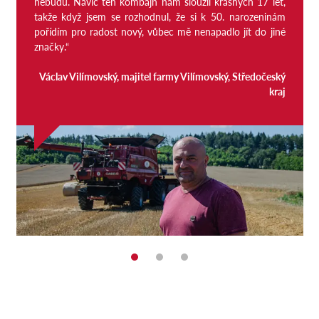
nebudu. Navíc ten kombajn nám sloužil krásných 17 let,
takže když jsem se rozhodnul, že si k 50. narozeninám
pořídím pro radost nový, vůbec mě nenapadlo jít do jiné
značky.“
Václav Vilímovský, majitel farmy Vilímovský, Středočeský
kraj