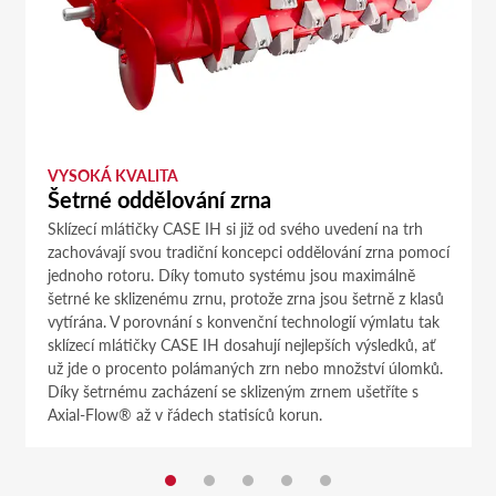
VYSOKÁ KVALITA
Šetrné oddělování zrna
Sklízecí mlátičky CASE IH si již od svého uvedení na trh
zachovávají svou tradiční koncepci oddělování zrna pomocí
jednoho rotoru. Díky tomuto systému jsou maximálně
šetrné ke sklizenému zrnu, protože zrna jsou šetrně z klasů
vytírána. V porovnání s konvenční technologií výmlatu tak
sklízecí mlátičky CASE IH dosahují nejlepších výsledků, ať
už jde o procento polámaných zrn nebo množství úlomků.
Díky šetrnému zacházení se sklizeným zrnem ušetříte s
Axial-Flow® až v řádech statisíců korun.