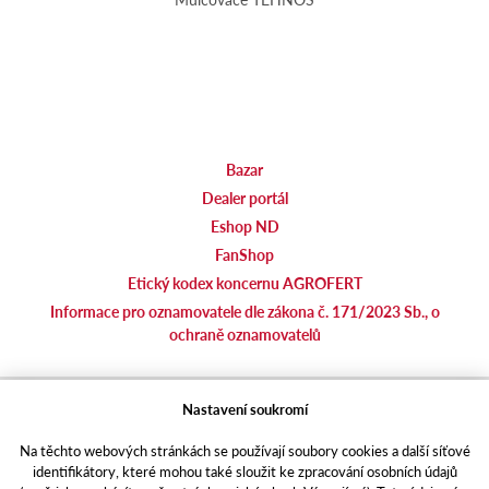
Bazar
Dealer portál
Eshop ND
FanShop
Etický kodex koncernu AGROFERT
Informace pro oznamovatele dle zákona č. 171/2023 Sb., o
ochraně oznamovatelů
agrotec.cz
Nastavení soukromí
agrics.sk
Na těchto webových stránkách se používají soubory cookies a další síťové
portal.caseklub.cz
identifikátory, které mohou také sloužit ke zpracování osobních údajů
shop.agrics
.cz