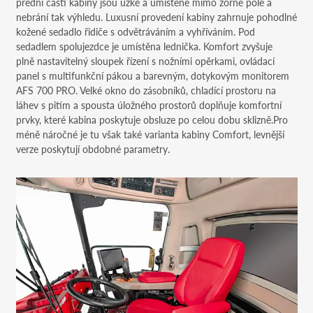
přední části kabiny jsou úzké a umístěné mimo zorné pole a
nebrání tak výhledu. Luxusní provedení kabiny zahrnuje pohodlné
kožené sedadlo řidiče s odvětráváním a vyhříváním. Pod
sedadlem spolujezdce je umístěna lednička. Komfort zvyšuje
plně nastavitelný sloupek řízení s nožními opěrkami, ovládací
panel s multifunkční pákou a barevným, dotykovým monitorem
AFS 700 PRO. Velké okno do zásobníků, chladící prostoru na
láhev s pitím a spousta úložného prostorů doplňuje komfortní
prvky, které kabina poskytuje obsluze po celou dobu sklizně.Pro
méně náročné je tu však také varianta kabiny Comfort, levnější
verze poskytují obdobné parametry.