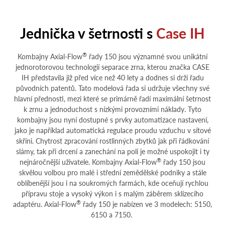
Jednička v šetrnosti s
Case IH
®
Kombajny Axial-Flow
řady 150 jsou významné svou unikátní
jednorotorovou technologií separace zrna, kterou značka CASE
IH představila již před více než 40 lety a dodnes si drží řadu
původních patentů. Tato modelová řada si udržuje všechny své
hlavní přednosti, mezi které se primárně řadí maximální šetrnost
k zrnu a jednoduchost s nízkými provozními náklady. Tyto
kombajny jsou nyní dostupné s prvky automatizace nastavení,
jako je například automatická regulace proudu vzduchu v sítové
skříni. Chytrost zpracování rostlinných zbytků jak při řádkování
slámy, tak při drcení a zanechání na poli je možné uspokojit i ty
®
nejnáročnější uživatele. Kombajny Axial-Flow
řady 150 jsou
skvělou volbou pro malé i střední zemědělské podniky a stále
oblíbenější jsou i na soukromých farmách, kde oceňují rychlou
přípravu stoje a vysoký výkon i s malým záběrem sklízecího
®
adaptéru. Axial-Flow
řady 150 je nabízen ve 3 modelech: 5150,
6150 a 7150.