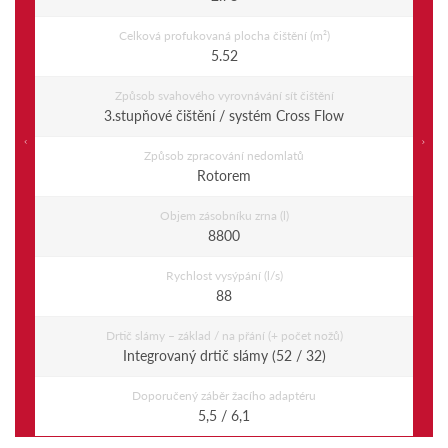
Celková profukovaná plocha čištění (m²)
5.52
Způsob svahového vyrovnávání sít čištění
3.stupňové čištění / systém Cross Flow
Previous
Ne
Způsob zpracování nedomlatů
Rotorem
Objem zásobníku zrna (l)
8800
Rychlost vysýpání (l/s)
88
Drtič slámy – základ / na přání (+ počet nožů)
Integrovaný drtič slámy (52 / 32)
Doporučený záběr žacího adaptéru
5,5 / 6,1