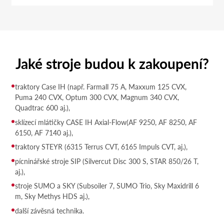
Jaké stroje budou k zakoupení?
traktory Case IH (např. Farmall 75 A, Maxxum 125 CVX,
Puma 240 CVX, Optum 300 CVX, Magnum 340 CVX,
Quadtrac 600 aj.),
sklízecí mlátičky CASE IH Axial-Flow(AF 9250, AF 8250, AF
6150, AF 7140 aj.),
traktory STEYR (6315 Terrus CVT, 6165 Impuls CVT, aj.),
pícninářské stroje SIP (Silvercut Disc 300 S, STAR 850/26 T,
aj.),
stroje SUMO a SKY (Subsoiler 7, SUMO Trio, Sky Maxidrill 6
m, Sky Methys HDS aj.),
další závěsná technika.