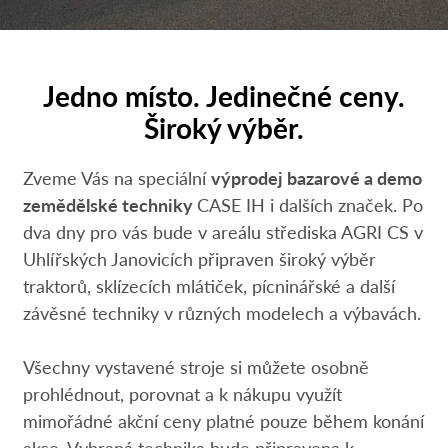
Jedno místo. Jedinečné ceny.
Široký výběr.
Zveme Vás na speciální
výprodej bazarové a demo
zemědělské techniky
CASE IH i dalších značek. Po
dva dny pro vás bude v areálu střediska AGRI CS v
Uhlířských Janovicích připraven široký výběr
traktorů, sklízecích mlátiček, pícninářské a další
závěsné techniky v různých modelech a výbavách.
Všechny vystavené stroje si můžete osobně
prohlédnout, porovnat a k nákupu využít
mimořádné akční ceny platné pouze během konání
akce. Vybraná technika bude připravena k