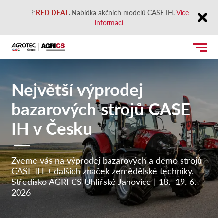
🚩
RED DEAL
.
Nabídka akčních modelů CASE IH.
Více
informací
Close
Největší výprodej
bazarových strojů CASE
IH v Česku
Zveme vás na výprodej bazarových a demo strojů
CASE IH + dalších značek zemědělské techniky.
Středisko AGRI CS Uhlířské Janovice | 18.–19. 6.
2026