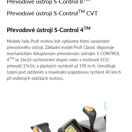
Převodové ústrojí S-Control 8
TM
Převodové ústrojí S-Control
CVT
TM
TM
TM
Převodové ústrojí S-Control 4
Modely řady Profi mohou být vybaveny třemi variantami
převodového ústrojí. Základní model Profi Classic disponuje
mechanickým 4stupňovým převodovým ústrojím S-CONTROL
TM
4
se 16x16 rychlostními stupni, nebo s možností ECO
převodů 17x16, a plazivých rychlostí až 190 m/h. Umožňuje
řazení pod zatížením a maximální pojezdovou rychlost 40 km/h
při snížených otáčkách motoru.