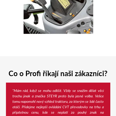
Co o Profi říkají naši zákazníci?
"Mám rád, když se mohu odlišit. Vždy se snažím dělat věci
trochu jinak a značka STEYR proto byla jasná volba. Velice
tomu napomohl nový vzhled traktoru, za kterým se lidé často
otáčí. Přidejme nejlepší ovládání CVT převodovky na trhu a
přijatelnou cenu, kde se neplatí za pouhý znak na