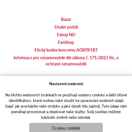
Bazar
Dealer portál
Eshop ND
FanShop
Etický kodex koncernu AGROFERT
Informace pro oznamovatele dle zákona č. 171/2023 Sb., o
ochraně oznamovatelů
agrotec.cz
Nastavení soukromí
agrics.sk
Na těchto webových stránkách se používají soubory cookies a další síťové
portal.caseklub.cz
identifikátory, které mohou také sloužit ke zpracování osobních údajů
shop.agrics
.cz
(např. jak procházíte naše stránky a jaký obsah Vás zajímá). Tyto údaje nám
traktorbazar.cz
pomáhají provozovat a zlepšovat naše služby. Svůj souhlas můžete
kdykoliv změnit nebo odvolat.
eshop.agrics.cz/cs
a-finance.cz
Co jsou cookies
Responzivní web
Puxdesign | agrics.cz © 2021