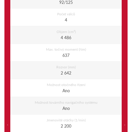
92/125
Počet válců
4
Objem (cm³)
4 486
Max. točivý moment (Nm)
637
Rozvor (mm)
2 642
Možnost otočného řízení
Ano
Možnost továrního navigačního systému
Ano
Jmenovité otáčky (1/min)
Previous
Ne
2 200