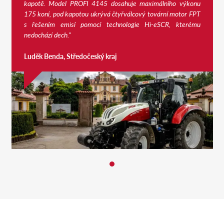
kapotě.
Model PROFI 4145 dosahuje maximálního výkonu
175 koní, pod kapotou ukrývá čtyřválcový tovární motor FPT
s řešením emisí pomocí technologie Hi-eSCR, kterému
nedochází dech."
Luděk Benda, Středočeský kraj