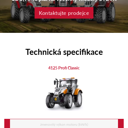
Kontaktujte prodejce
Technická specifikace
4125 Profi Classic
Jmenovitý výkon motoru (kW/k)