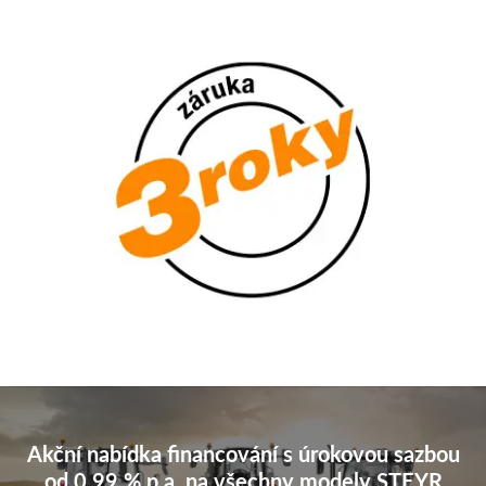
Akční nabídka financování s úrokovou sazbou
od 0,99 % p.a. na všechny modely STEYR