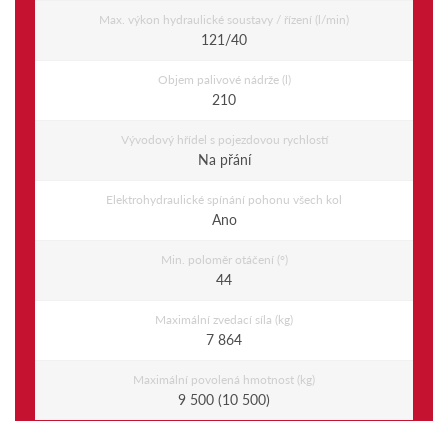
Max. výkon hydraulické soustavy / řízení (l/min)
121/40
Objem palivové nádrže (l)
210
Vývodový hřídel s pojezdovou rychlostí
Na přání
Elektrohydraulické spínání pohonu všech kol
Ano
Min. poloměr otáčení (°)
44
Maximální zvedací síla (kg)
7 864
Maximální povolená hmotnost (kg)
9 500 (10 500)