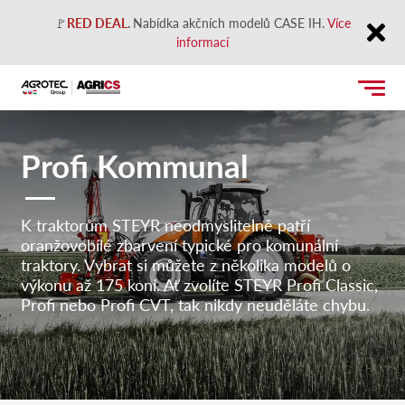
🚩
RED DEAL
.
Nabídka akčních modelů CASE IH.
Více
informací
Close
Profi Kommunal
K traktorům STEYR neodmyslitelně patří
oranžovobílé zbarvení typické pro komunální
traktory. Vybrat si můžete z několika modelů o
výkonu až 175 koní. Ať zvolíte STEYR Profi Classic,
Profi nebo Profi CVT, tak nikdy neuděláte chybu.