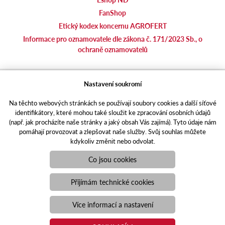
FanShop
Etický kodex koncernu AGROFERT
Informace pro oznamovatele dle zákona č. 171/2023 Sb., o
ochraně oznamovatelů
agrotec.cz
Nastavení soukromí
agrics.sk
Na těchto webových stránkách se používají soubory cookies a další síťové
portal.caseklub.cz
identifikátory, které mohou také sloužit ke zpracování osobních údajů
shop.agrics
.cz
(např. jak procházíte naše stránky a jaký obsah Vás zajímá). Tyto údaje nám
traktorbazar.cz
pomáhají provozovat a zlepšovat naše služby. Svůj souhlas můžete
kdykoliv změnit nebo odvolat.
eshop.agrics.cz/cs
a-finance.cz
Co jsou cookies
Responzivní web
Puxdesign | agrics.cz © 2021
Přijímám technické cookies
Toto jsou internetové stránky společnosti AGRI CS a. s., se sídlem
v Hustopečích, Hybešova 14, PSČ 69301, IČO 26243334,
Více informací a nastavení
zapsané v OR vedeném Krajským soudem v Brně, oddíl B, vložka
3582. Společnost AGRI CS a.s. je členem koncernu AGROFERT