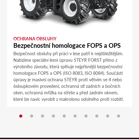
OCHRANA OBSLUHY
Bezpečnostní homologace FOPS a OPS
Bezpečnost obsluhy při práci v lese patří k nejdůležitějším.
Nabízíme speciální lesní úpravu STEYR FORST přímo z
výrobního závodu, která splňuje nejpřísnější bezpečnostní
homologace FOPS a OPS (ISO 8083, ISO 8084). Součástí
úpravy je masivní ochrana STEYR proti větvím ve 4 nebo
6sloupkovém provedení, ochranná síť zadních a bočních
oken, ochranná mřížka na střeše a před zadním oknem,
které lze navíc vyrobit z makrolonu odolného proti rozbití.