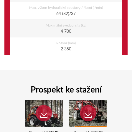
Max. výkon hydraulické soustavy / řízení (l/min)
64 (82)/37
Maximální zvedací síla (kg)
4 700
Rozvor (mm)
2 350
Prospekt ke stažení