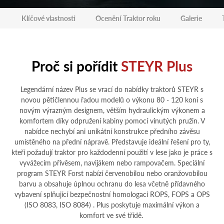
Klíčové vlastnosti
Ocenění Traktor roku
Galerie
Proč si pořídit
STEYR Plus
Legendární název Plus se vrací do nabídky traktorů STEYR s
novou pětičlennou řadou modelů o výkonu 80 - 120 koní s
novým výrazným designem, větším hydraulickým výkonem a
komfortem díky odpružení kabiny pomocí vinutých pružin. V
nabídce nechybí ani unikátní konstrukce předního závěsu
umístěného na přední nápravě. Představuje ideální řešení pro ty,
kteří požadují traktor pro každodenní použití v lese jako je práce s
vyvážecím přívěsem, navijákem nebo rampovačem. Speciální
program STEYR Forst nabízí červenobílou nebo oranžovobílou
barvu a obsahuje úplnou ochranu do lesa včetně přídavného
vybavení splňující bezpečnostní homologaci ROPS, FOPS a OPS
(ISO 8083, ISO 8084) . Plus poskytuje maximální výkon a
komfort ve své třídě.