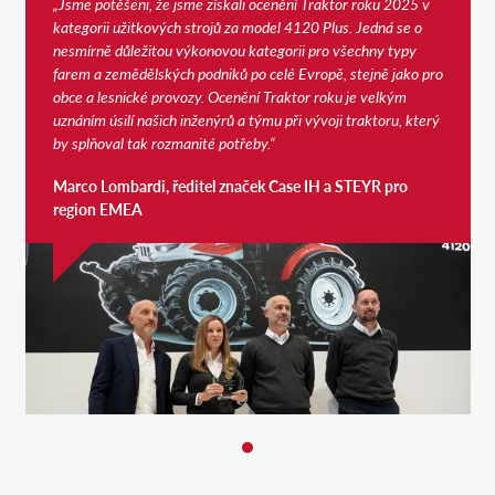
„Jsme potěšeni, že jsme získali ocenění Traktor roku 2025 v
kategorii užitkových strojů za model 4120 Plus. Jedná se o
nesmírně důležitou výkonovou kategorii pro všechny typy
farem a zemědělských podniků po celé Evropě, stejně jako pro
obce a lesnické provozy. Ocenění Traktor roku je velkým
uznáním úsilí našich inženýrů a týmu při vývoji traktoru, který
by splňoval tak rozmanité potřeby.“
Marco Lombardi, ředitel značek Case IH a STEYR pro
region EMEA