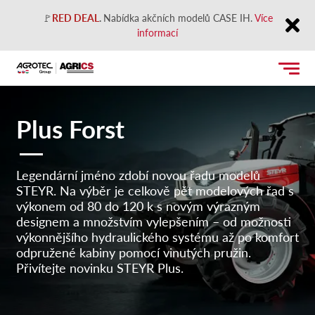
🚩
RED DEAL
.
Nabídka akčních modelů CASE IH.
Více
informací
Close
Plus Forst
Legendární jméno zdobí novou řadu modelů
STEYR. Na výběr je celkově pět modelových řad s
výkonem od 80 do 120 k s novým výrazným
designem a množstvím vylepšením – od možnosti
výkonnějšího hydraulického systému až po komfort
odpružené kabiny pomocí vinutých pružin.
Přivítejte novinku STEYR Plus.