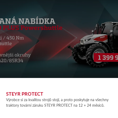
STEYR PROTECT
Výrobce si za kvalitou strojů stojí, a proto poskytuje na všechny
traktory tovární záruku STEYR PROTECT na 12 + 24 měsíců.