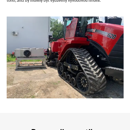
toho, aniž by musely být vybaveny vývodovou hřídelí.