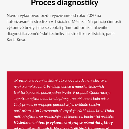
Proces diagnostiky
Novou výkonovou brzdu využíváme od roku 2020 na
autorizovaném středisku v Tišicích u Mělníka. Na princip činnosti
výkonové brzdy jsme se zeptali přímo odborníka, hlavního
diagnostika zemědělské techniky na středisku v Tišicích, pana
Karla Kosa.
„Princip fungování unikátní výkonové brzdy není složitý či
nijak komplikovaný. Při diagnostice u menších kolových
traktorů postačí pouze jedna brzda. V případě Quadtracu je
zapotřebí výkonovou brzdu připojit na obě hnací kola pásu.
Celý proces je propojen pomocí wifi a ovládán řídícím
počítačem, který rovnoměrně reguluje zátěž obou brzd. Doba
měření výkonu se prodlužuje s ohledem na konkrétní problém.
Výsledkem měření je výkonnostní graf se všemi daty, který
od nás zákazník obdrží. Na základě zjištěných parametrů