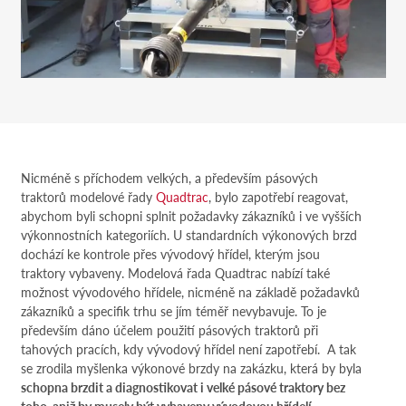
Nicméně s příchodem velkých, a především pásových
traktorů modelové řady
Quadtrac
, bylo zapotřebí reagovat,
abychom byli schopni splnit požadavky zákazníků i ve vyšších
výkonnostních kategoriích. U standardních výkonových brzd
dochází ke kontrole přes vývodový hřídel, kterým jsou
traktory vybaveny. Modelová řada Quadtrac nabízí také
možnost vývodového hřídele, nicméně na základě požadavků
zákazníků a specifik trhu se jím téměř nevybavuje. To je
především dáno účelem použití pásových traktorů při
tahových pracích, kdy vývodový hřídel není zapotřebí. A tak
se zrodila myšlenka výkonové brzdy na zakázku, která by byla
schopna brzdit a diagnostikovat i velké pásové traktory bez