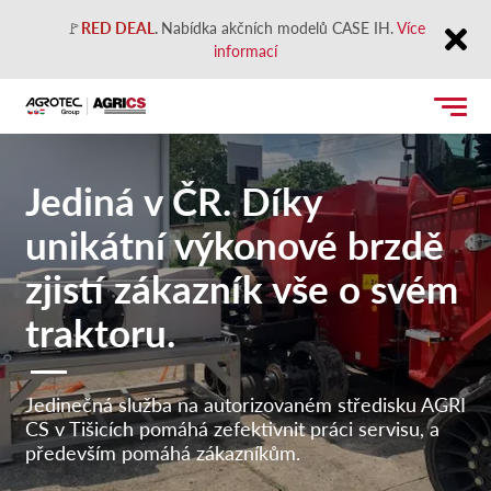
🚩
RED DEAL
.
Nabídka akčních modelů CASE IH.
Více
informací
Close
Jediná v ČR. Díky
unikátní výkonové brzdě
zjistí zákazník vše o svém
traktoru.
Jedinečná služba na autorizovaném středisku AGRI
CS v Tišicích pomáhá zefektivnit práci servisu, a
především pomáhá zákazníkům.