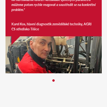
můžeme potom rychle reagovat a soustředit se na konkrétní
problém.“
Karel Kos, hlavní diagnostik zemědělské techniky, AGRI
CS středisko Tišice