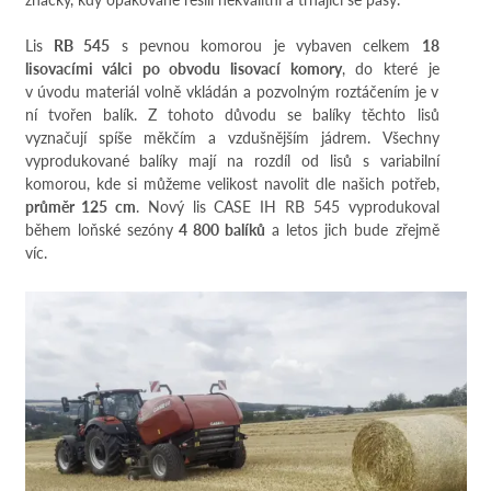
Lis
RB 545
s pevnou komorou je vybaven celkem
18
lisovacími válci po obvodu lisovací komory
, do které je
v úvodu materiál volně vkládán a pozvolným roztáčením je v
ní tvořen balík. Z tohoto důvodu se balíky těchto lisů
vyznačují spíše měkčím a vzdušnějším jádrem. Všechny
vyprodukované balíky mají na rozdíl od lisů s variabilní
komorou, kde si můžeme velikost navolit dle našich potřeb,
průměr 125 cm
. Nový lis CASE IH RB 545 vyprodukoval
během loňské sezóny
4 800 balíků
a letos jich bude zřejmě
víc.