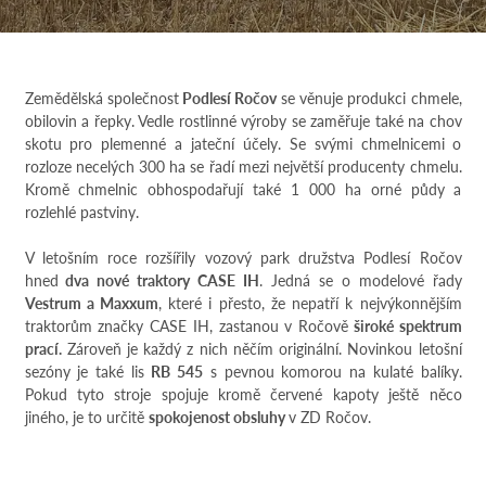
Zemědělská společnost
Podlesí Ročov
se věnuje produkci chmele,
obilovin a řepky. Vedle rostlinné výroby se zaměřuje také na chov
skotu pro plemenné a jateční účely. Se svými chmelnicemi o
rozloze necelých 300 ha se řadí mezi největší producenty chmelu.
Kromě chmelnic obhospodařují také 1 000 ha orné půdy a
rozlehlé pastviny.
V letošním roce rozšířily vozový park družstva Podlesí Ročov
hned
dva nové traktory CASE IH
. Jedná se o modelové řady
Vestrum a Maxxum
, které i přesto, že nepatří k nejvýkonnějším
traktorům značky CASE IH, zastanou v Ročově
široké spektrum
prací.
Zároveň je každý z nich něčím originální. Novinkou letošní
sezóny je také lis
RB 545
s pevnou komorou na kulaté balíky.
Pokud tyto stroje spojuje kromě červené kapoty ještě něco
jiného, je to určitě
spokojenost obsluhy
v ZD Ročov.