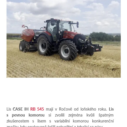
Lis
CASE IH
RB 545
mají v Ročově od loňského roku.
Lis
s pevnou komorou
si zvolili zejména kvůli špatným
zkušenostem s lisem s variabilní komorou konkurenční
značky, kdy opakovaně řešili nekvalitní a trhající se pásy.