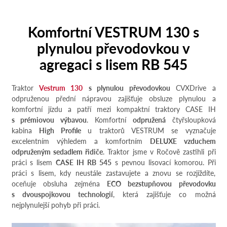
Komfortní VESTRUM 130 s
plynulou převodovkou v
agregaci s lisem RB 545
Traktor
Vestrum 130
s plynulou převodovkou
CVXDrive a
odpruženou přední nápravou zajišťuje obsluze plynulou a
komfortní jízdu a patří mezi kompaktní traktory CASE IH
s prémiovou výbavou
. Komfortní
odpružená
čtyřsloupková
kabina
High Profile
u traktorů VESTRUM se vyznačuje
excelentním výhledem a komfortním
DELUXE vzduchem
odpruženým sedadlem řidiče
. Traktor jsme v Ročově zastihli při
práci s lisem
CASE IH RB 545
s pevnou lisovací komorou. Při
práci s lisem, kdy neustále zastavujete a znovu se rozjíždíte,
oceňuje obsluha zejména
ECO bezstupňovou převodovku
s dvouspojkovou technologií
, která zajišťuje co možná
nejplynulejší pohyb při práci.