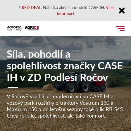
🚩
RED DEAL
.
Nabídka akčních modelů CASE IH.
Více
informací
Close
Síla, pohodlí a
spolehlivost značky CASE
IH v ZD Podlesí Ročov
V Ročově vsadili při modernizaci na CASE IH a
vozový park rozšířily o traktory Vestrum 130 a
Maxxum 150 a od letošní sezóny také o lis RB 545.
Chválí si sílu, spolehlivost, ale také komfort.