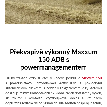
Překvapivě výkonný Maxxum
150 AD8 s
powermanagementem
Druhý traktor, který si letos v Ročově pořídili je
Maxxum 150
s powershiftovou převodovko
u ActiveDrive s pokročilými
automatickými funkcemi a power managementem, díky kterému
dosahuje
maximálního výkonu 175 koní.
Nejen dostatečný výkon,
ale zřejmě i komfortní čtyřsloupková kabina a vzduchem
odpružená sedadlo řidiče Grammer Dual Motion
přispívají k tomu,