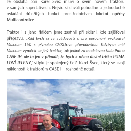
že obsluha pan Karel Švec mluví o svém novém traktoru
v samých superlativech. Nejvíc si chválí pohodlné a jednoduché
ovládání důležitých funkcí prostřednictvím
loketní opěrky
Multicontroller.
Traktor i s jeho řidičem jsme zastihli při sklizni, kde zajišťoval
přepravu.
„Rád bych si ze zvědavosti a pro porovnání vyzkoušel
Maxxum 150 s plynulou CVXDrive převodovkou. Kdybych měl
Maxxum vyměnit za jiný traktor, tak jedině za modelovou řadu
Puma
CASE IH, ale to jen v případě, že bych k němu dostal tričko PUMA
LOVÍ JELENY
,“
vtipkuje spokojený řidič Karel Švec, který se svojí
náklonosti k traktorům CASE IH rozhodně netají.