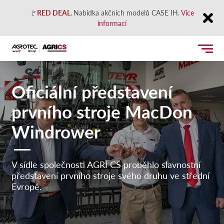
🚩
RED DEAL
.
Nabídka akčních modelů CASE IH.
Více
informací
Close
Oficiální představení
prvního stroje MacDon
Windrower
V sídle společnosti AGRI CS proběhlo slavnostní
představení prvního stroje svého druhu ve střední
Evropě.