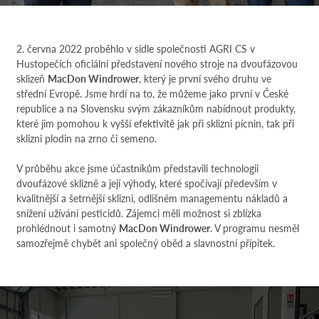
2. června 2022 proběhlo v sídle společnosti AGRI CS v
Hustopečích oficiální představení nového stroje na dvoufázovou
sklizeň
MacDon Windrower
, který je první svého druhu ve
střední Evropě. Jsme hrdí na to, že můžeme jako první v České
republice a na Slovensku svým zákazníkům nabídnout produkty,
které jim pomohou k vyšší efektivitě jak při sklizni pícnin, tak při
sklizni plodin na zrno či semeno.
V průběhu akce jsme účastníkům představili technologii
dvoufázové sklizně a její výhody, které spočívají především v
kvalitnější a šetrnější sklizni, odlišném managementu nákladů a
snížení užívání pesticidů. Zájemci měli možnost si zblízka
prohlédnout i samotný
MacDon Windrower
. V programu nesměl
samozřejmě chybět ani společný oběd a slavnostní přípitek.