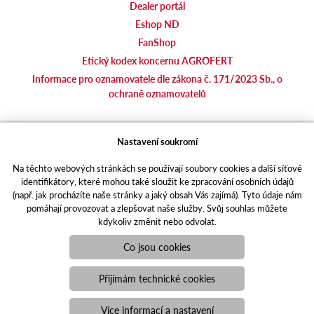
Dealer portál
Eshop ND
FanShop
Etický kodex koncernu AGROFERT
Informace pro oznamovatele dle zákona č. 171/2023 Sb., o
ochraně oznamovatelů
agrotec.cz
Nastavení soukromí
agrics.sk
Na těchto webových stránkách se používají soubory cookies a další síťové
portal.caseklub.cz
identifikátory, které mohou také sloužit ke zpracování osobních údajů
shop.agrics
.cz
(např. jak procházíte naše stránky a jaký obsah Vás zajímá). Tyto údaje nám
traktorbazar.cz
pomáhají provozovat a zlepšovat naše služby. Svůj souhlas můžete
kdykoliv změnit nebo odvolat.
eshop.agrics.cz/cs
a-finance.cz
Co jsou cookies
Responzivní web
Puxdesign | agrics.cz © 2021
Přijímám technické cookies
Toto jsou internetové stránky společnosti AGRI CS a. s., se sídlem
v Hustopečích, Hybešova 14, PSČ 69301, IČO 26243334,
Více informací a nastavení
zapsané v OR vedeném Krajským soudem v Brně, oddíl B, vložka