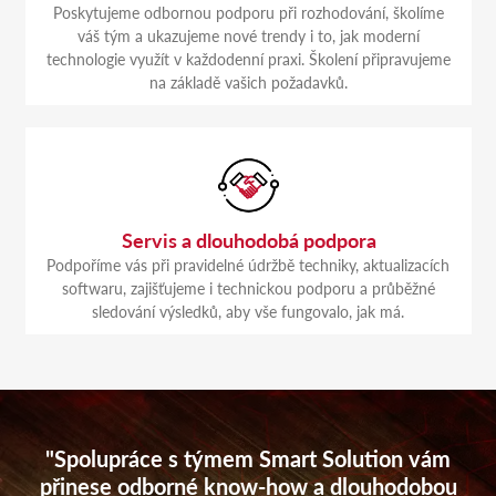
Poskytujeme odbornou podporu při rozhodování, školíme
váš tým a ukazujeme nové trendy i to, jak moderní
technologie využít v každodenní praxi. Školení připravujeme
na základě vašich požadavků.
Servis a dlouhodobá podpora
Podpoříme vás při pravidelné údržbě techniky, aktualizacích
softwaru, zajišťujeme i technickou podporu a průběžné
sledování výsledků, aby vše fungovalo, jak má.
"Spolupráce s týmem Smart Solution vám
přinese odborné know-how a dlouhodobou