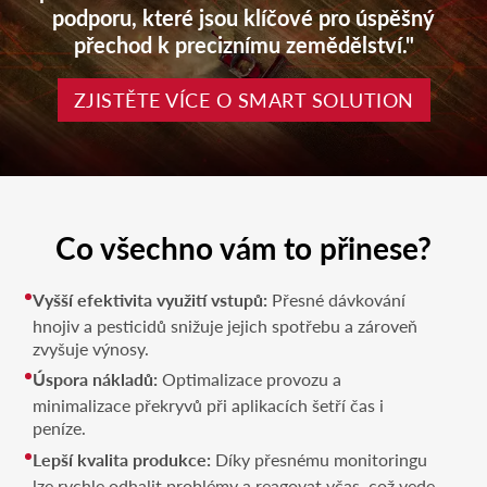
podporu, které jsou klíčové pro úspěšný
přechod k preciznímu zemědělství."
ZJISTĚTE VÍCE O SMART SOLUTION
Co všechno vám to přinese?
Vyšší efektivita využití vstupů:
Přesné dávkování
hnojiv a pesticidů snižuje jejich spotřebu a zároveň
zvyšuje výnosy.
Úspora nákladů:
Optimalizace provozu a
minimalizace překryvů při aplikacích šetří čas i
peníze.
Lepší kvalita produkce:
Díky přesnému monitoringu
lze rychle odhalit problémy a reagovat včas, což vede