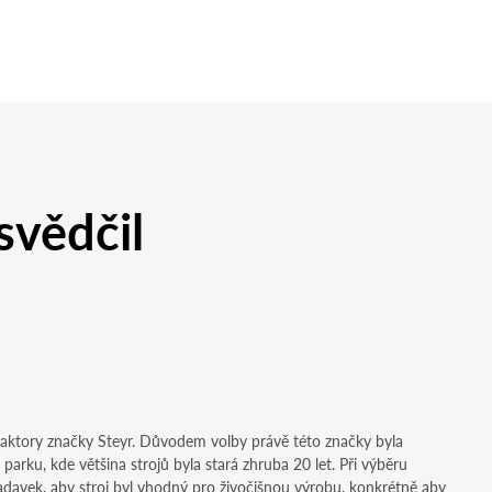
svědčil
raktory značky Steyr. Důvodem volby právě této značky byla
rku, kde většina strojů byla stará zhruba 20 let. Při výběru
adavek, aby stroj byl vhodný pro živočišnou výrobu, konkrétně aby