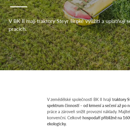
V BK II mají traktory Steyr široké využití a uplatňují 
pracích.
V zemědělské společnosti BK II hrají t
raktory S
spektrum činností – od krmení a sečení až po n
práce a zároveň snížit provozní náklady. Majitel
konvenční. Celkově
hospodaří přibližně na 16
ekologicky.