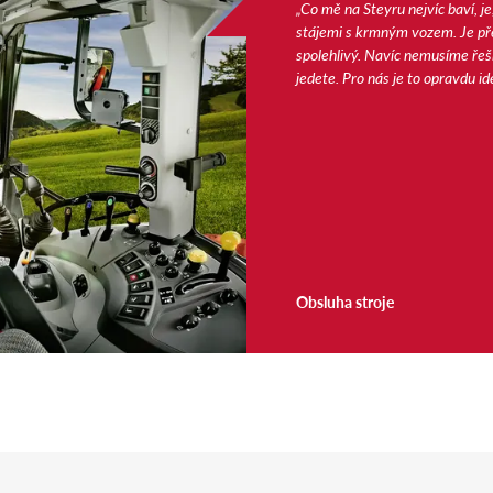
„Co mě na Steyru nejvíc baví, j
stájemi s krmným vozem. Je pře
spolehlivý. Navíc nemusíme řeši
jedete. Pro nás je to opravdu id
Obsluha stroje