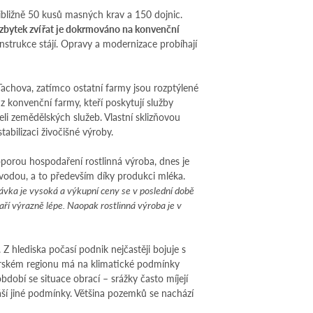
bližně 50 kusů masných krav a 150 dojnic.
í, zbytek zvířat je dokrmováno na konvenční
strukce stájí. Opravy a modernizace probíhají
 Tachova, zatímco ostatní farmy jsou rozptýlené
z konvenční farmy, kteří poskytují služby
li zemědělských služeb. Vlastní sklizňovou
tabilizaci živočišné výroby.
 oporou hospodaření rostlinná výroba, dnes je
 vodou, a to především díky produkci mléka.
ávka je vysoká a výkupní ceny se v poslední době
daří výrazně lépe. Naopak rostlinná výroba je v
. Z hlediska počasí podnik nejčastěji bojuje s
horském regionu má na klimatické podmínky
bdobí se situace obrací – srážky často míjejí
náší jiné podmínky. Většina pozemků se nachází