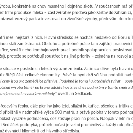
ýrobu, konkrétně na chov masného i dojného skotu. V současnosti má při
bez tržní produkce mléka –
část zvířat se prodává jako zástav do zahranič
nizovat vozový park a investovat do živočišné výroby, především do rekon
atří mezi nejstarší z nich. Hlavní středisko se nachází nedaleko od Boru u
nou stálí zaměstnanci. Obsluhu a potřebné práce tam zajišťují pracovníci 
řice, senáží nebo kombajnových prací, podnik spolupracuje s poskytovate
jí, protože se potřebují soustředit na jiné priority – zejména na rozvoj a s
 se situace v posledních letech výrazně změnila. Zatímco dříve byla hlavní
ůležitější část celkové ekonomiky. Právě ta nyní drží většinu podniků nad
ceny jsou pro zemědělce příznivé. Podobně je tomu i u jatečných zvířat – popt
 živočišná výroba téměř na hraně udržitelnosti, se dnes podnikům v tomto směru 
ou výnosností i vysokými náklady,“
uvedl Jiří Sedláček.
edevším řepka, dále pícniny jako jetel, silážní kukuřice, pšenice a tritikale
hází přibližně v nadmořské výšce 500 metrů, a právě poloha v tomto pod
 oblast výrazně podmáčená, což ztěžuje práci na polích. Naopak v letním o
Jiří Sedláček podotýká, průběh počasí je velmi proměnlivý a každý rok při
i až dvanácti kilometrů od hlavního střediska.