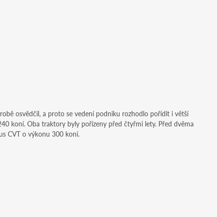
obě osvědčil, a proto se vedení podniku rozhodlo pořídit i větší
0 koní. Oba traktory byly pořízeny před čtyřmi lety. Před dvěma
rrus CVT o výkonu 300 koní.