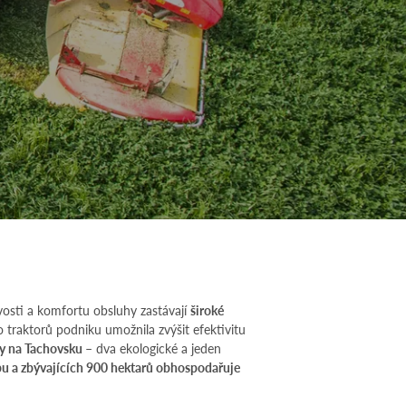
livosti a komfortu obsluhy zastávají
široké
traktorů podniku umožnila zvýšit efektivitu
ky na Tachovsku
– dva ekologické a jeden
bu a zbývajících 900 hektarů obhospodařuje