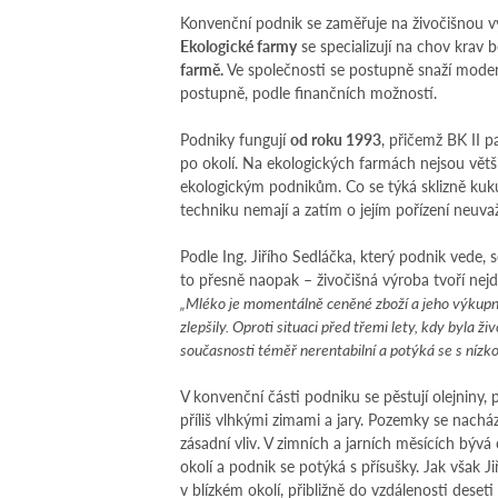
Konvenční podnik se zaměřuje na živočišnou v
Ekologické farmy
se specializují na chov krav 
farmě.
Ve společnosti se postupně snaží moder
postupně, podle finančních možností.
Podniky fungují
od roku 1993
, přičemž BK II p
po okolí. Na ekologických farmách nejsou větši
ekologickým podnikům. Co se týká sklizně kuku
techniku nemají a zatím o jejím pořízení neuvažu
Podle Ing. Jiřího Sedláčka, který podnik vede,
to přesně naopak – živočišná výroba tvoří nejd
„Mléko je momentálně ceněné zboží a jeho výkupní 
zlepšily. Oproti situaci před třemi lety, kdy byla
současnosti téměř nerentabilní a potýká se s nízk
V konvenční části podniku se pěstují olejniny, př
příliš vlhkými zimami a jary. Pozemky se nac
zásadní vliv. V zimních a jarních měsících bývá
okolí a podnik se potýká s přísušky. Jak však 
v blízkém okolí, přibližně do vzdálenosti deset