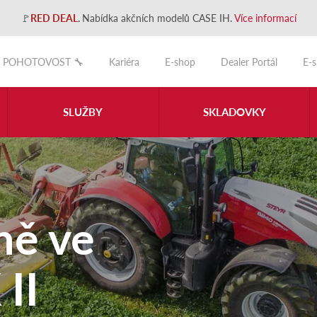
🚩
RED DEAL
.
Nabídka akčních modelů CASE IH.
Více informací
POHOTOVOST 🔧
Kariéra
E-shop
Dealer Portál
E-
SLUŽBY
SKLADOVKY
ně ve
II