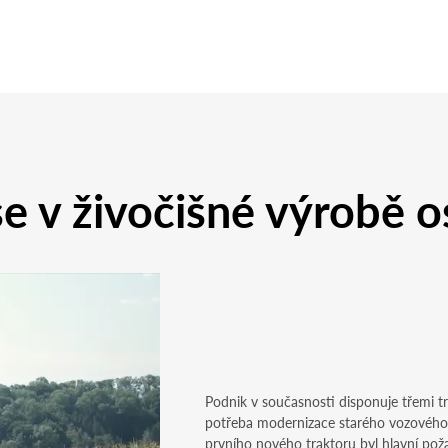
se v živočišné výrobě o
Podnik v současnosti disponuje třemi t
potřeba modernizace starého vozového pa
prvního nového traktoru byl hlavní pož