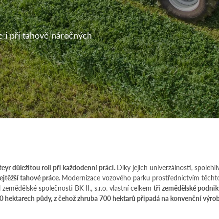
se i při tahově náročných
teyr důležitou roli při každodenní práci.
Díky jejich univerzálnosti, spoleh
ejtěžší tahové práce.
Modernizace vozového parku prostřednictvím těchto 
 zemědělské společnosti BK II., s.r.o. vlastní celkem
tři zemědělské podni
00 hektarech půdy, z čehož zhruba 700 hektarů připadá na konvenční výro