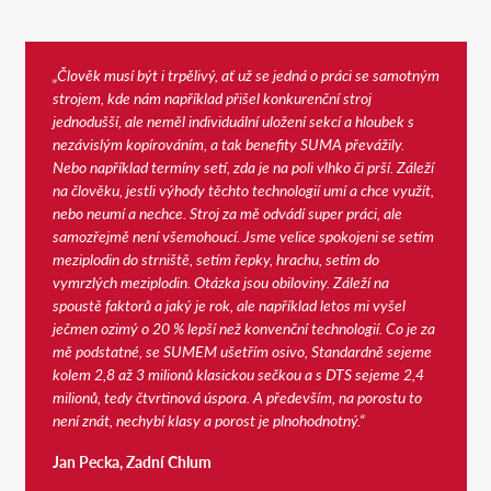
„Člověk musí být i trpělivý, ať už se jedná o práci se samotným
strojem, kde nám například přišel konkurenční stroj
jednodušší, ale neměl individuální uložení sekcí a hloubek s
nezávislým kopírováním, a tak benefity SUMA převážily.
Nebo například termíny setí, zda je na poli vlhko či prší. Záleží
na člověku, jestli výhody těchto technologií umí a chce využít,
nebo neumí a nechce. Stroj za mě odvádí super práci, ale
samozřejmě není všemohoucí. Jsme velice spokojeni se setím
meziplodin do strniště, setím řepky, hrachu, setím do
vymrzlých meziplodin. Otázka jsou obiloviny. Záleží na
spoustě faktorů a jaký je rok, ale například letos mi vyšel
ječmen ozimý o 20 % lepší než konvenční technologií. Co je za
mě podstatné, se SUMEM ušetřím osivo, Standardně sejeme
kolem 2,8 až 3 milionů klasickou sečkou a s DTS sejeme 2,4
milionů, tedy čtvrtinová úspora. A především, na porostu to
není znát, nechybí klasy a porost je plnohodnotný.“
Jan Pecka, Zadní Chlum