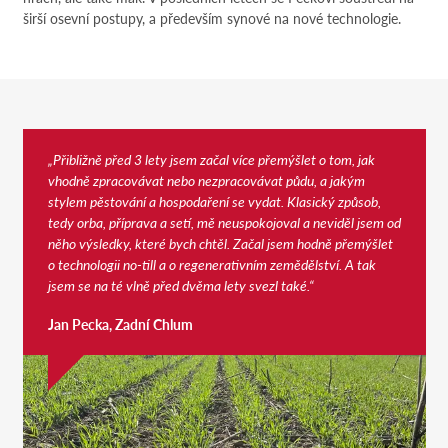
širší osevní postupy, a především synové na nové technologie.
„Přibližně před 3 lety jsem začal více přemýšlet o tom, jak
vhodně zpracovávat nebo nezpracovávat půdu, a jakým
stylem pěstování a hospodaření se vydat. Klasický způsob,
tedy orba, příprava a setí, mě neuspokojoval a neviděl jsem od
něho výsledky, které bych chtěl. Začal jsem hodně přemýšlet
o technologii no-till a o regenerativním zemědělství. A tak
jsem se na té vlně před dvěma lety svezl také.“
Jan Pecka, Zadní Chlum