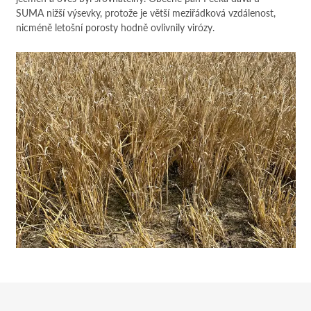
SUMA nižší výsevky, protože je větší meziřádková vzdálenost,
nicméně letošní porosty hodně ovlivnily virózy.