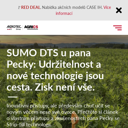
🚩
RED DEAL
.
Nabídka akčních modelů CASE IH.
Více
informací
Close
SUMO DTS u pana
Pecky: Udržitelnost a
nové technologie jsou
cesta. Zisk není vše.
Inovativní přístupy, ale především chuť učit se
novým věcem nese své ovoce. Přečtěte si článek
o vlastním přístupu a zkušenostech pana Pecky se
Strip-till technologií.