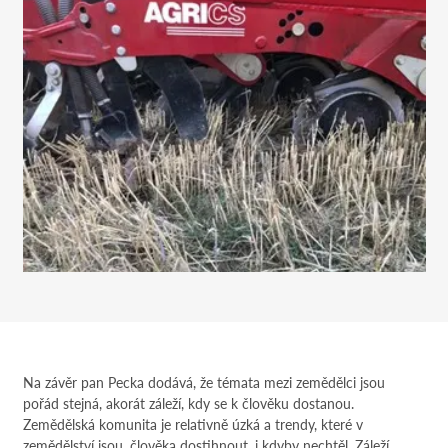
Na závěr pan Pecka dodává, že témata mezi zemědělci jsou
pořád stejná, akorát záleží, kdy se k člověku dostanou.
Zemědělská komunita je relativně úzká a trendy, které v
zemědělství jsou, člověka dostihnout, i kdyby nechtěl. Záleží