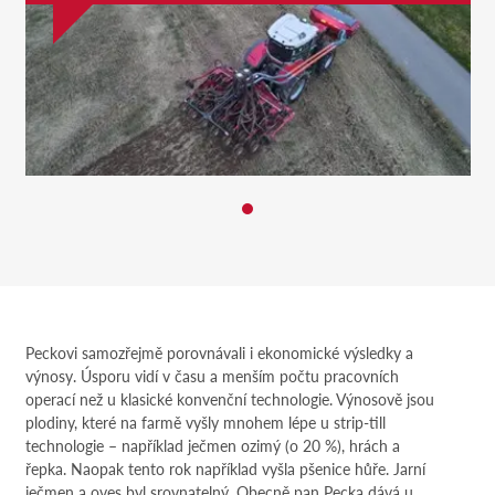
Peckovi samozřejmě porovnávali i ekonomické výsledky a
výnosy. Úsporu vidí v času a menším počtu pracovních
operací než u klasické konvenční technologie. Výnosově jsou
plodiny, které na farmě vyšly mnohem lépe u strip-till
technologie – například ječmen ozimý (o 20 %), hrách a
řepka. Naopak tento rok například vyšla pšenice hůře. Jarní
ječmen a oves byl srovnatelný. Obecně pan Pecka dává u