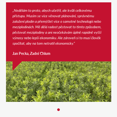
„Nedělám to proto, abych ušetřil, ale kvůli celkovému
přístupu. Musím se více věnovat plánování, správnému
založení plodin a přemýšlet více o samotné technologii nebo
meziplodinách. Mě dělá radost pěstovat to tímto způsobem,
pěstovat meziplodiny a ani neočekávám úplně rapidně vyšší
výnosy nebo lepší ekonomiku. Ale zároveň si to musí člověk
spočítat, aby na tom netratil ekonomicky.“
Jan Pecka, Zadní Chlum