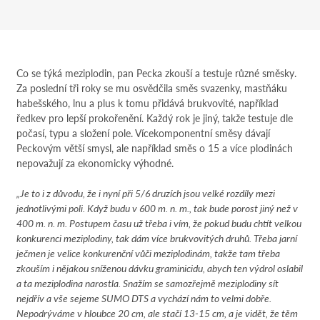
Co se týká meziplodin, pan Pecka zkouší a testuje různé směsky.
Za poslední tři roky se mu osvědčila směs svazenky, mastňáku
habešského, lnu a plus k tomu přidává brukvovité, například
ředkev pro lepší prokořenění. Každý rok je jiný, takže testuje dle
počasí, typu a složení pole. Vícekomponentní směsy dávají
Peckovým větší smysl, ale například směs o 15 a více plodinách
nepovažují za ekonomicky výhodné.
„Je to i z důvodu, že i nyní při 5/6 druzích jsou velké rozdíly mezi
jednotlivými poli. Když budu v 600 m. n. m., tak bude porost jiný než v
400 m. n. m. Postupem času už třeba i vím, že pokud budu chtít velkou
konkurenci meziplodiny, tak dám více brukvovitých druhů. Třeba jarní
ječmen je velice konkurenční vůči meziplodinám, takže tam třeba
zkouším i nějakou sníženou dávku graminicidu, abych ten výdrol oslabil
a ta meziplodina narostla. Snažím se samozřejmě meziplodiny sít
nejdřív a vše sejeme SUMO DTS a vychází nám to velmi dobře.
Nepodrýváme v hloubce 20 cm, ale stačí 13-15 cm, a je vidět, že těm