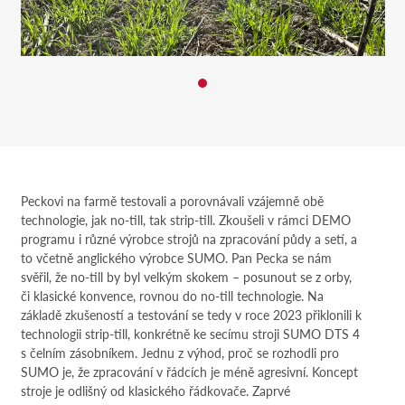
Peckovi na farmě testovali a porovnávali vzájemně obě
technologie, jak no-till, tak strip-till. Zkoušeli v rámci DEMO
programu i různé výrobce strojů na zpracování půdy a setí, a
to včetně anglického výrobce SUMO. Pan Pecka se nám
svěřil, že no-till by byl velkým skokem – posunout se z orby,
či klasické konvence, rovnou do no-till technologie. Na
základě zkušeností a testování se tedy v roce 2023 přiklonili k
technologii strip-till, konkrétně ke secímu stroji SUMO DTS 4
s čelním zásobníkem. Jednu z výhod, proč se rozhodli pro
SUMO je, že zpracování v řádcích je méně agresivní. Koncept
stroje je odlišný od klasického řádkovače. Zaprvé