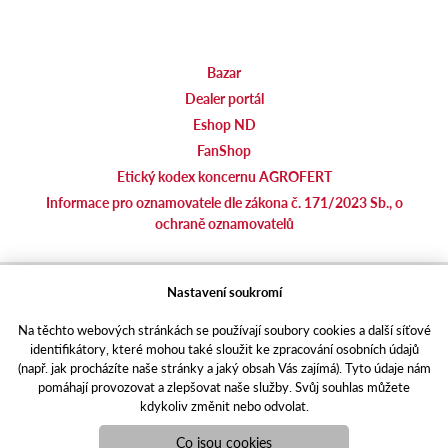
Bazar
Dealer portál
Eshop ND
FanShop
Etický kodex koncernu AGROFERT
Informace pro oznamovatele dle zákona č. 171/2023 Sb., o
ochraně oznamovatelů
agrotec.cz
Nastavení soukromí
agrics.sk
Na těchto webových stránkách se používají soubory cookies a další síťové
portal.caseklub.cz
identifikátory, které mohou také sloužit ke zpracování osobních údajů
shop.agrics
.cz
(např. jak procházíte naše stránky a jaký obsah Vás zajímá). Tyto údaje nám
traktorbazar.cz
pomáhají provozovat a zlepšovat naše služby. Svůj souhlas můžete
kdykoliv změnit nebo odvolat.
eshop.agrics.cz/cs
a-finance.cz
Co jsou cookies