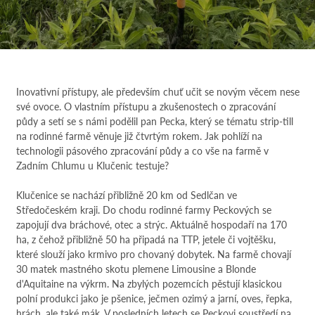
Inovativní přístupy, ale především chuť učit se novým věcem nese
své ovoce. O vlastním přístupu a zkušenostech o zpracování
půdy a setí se s námi podělil pan Pecka, který se tématu strip-till
na rodinné farmě věnuje již čtvrtým rokem. Jak pohlíží na
technologii pásového zpracování půdy a co vše na farmě v
Zadním Chlumu u Klučenic testuje?
Klučenice se nachází přibližně 20 km od Sedlčan ve
Středočeském kraji. Do chodu rodinné farmy Peckových se
zapojují dva bráchové, otec a strýc. Aktuálně hospodaří na 170
ha, z čehož přibližně 50 ha připadá na TTP, jetele či vojtěšku,
které slouží jako krmivo pro chovaný dobytek. Na farmě chovají
30 matek mastného skotu plemene Limousine a Blonde
d'Aquitaine na výkrm. Na zbylých pozemcích pěstují klasickou
polní produkci jako je pšenice, ječmen ozimý a jarní, oves, řepka,
hrách, ale také mák. V posledních letech se Peckovi soustředí na