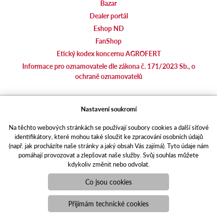
Bazar
Dealer portál
Eshop ND
FanShop
Etický kodex koncernu AGROFERT
Informace pro oznamovatele dle zákona č. 171/2023 Sb., o
ochraně oznamovatelů
agrotec.cz
Nastavení soukromí
agrics.sk
Na těchto webových stránkách se používají soubory cookies a další síťové
portal.caseklub.cz
identifikátory, které mohou také sloužit ke zpracování osobních údajů
shop.agrics
.cz
(např. jak procházíte naše stránky a jaký obsah Vás zajímá). Tyto údaje nám
traktorbazar.cz
pomáhají provozovat a zlepšovat naše služby. Svůj souhlas můžete
kdykoliv změnit nebo odvolat.
eshop.agrics.cz/cs
a-finance.cz
Co jsou cookies
Responzivní web
Puxdesign | agrics.cz © 2021
Přijímám technické cookies
Toto jsou internetové stránky společnosti AGRI CS a. s., se sídlem