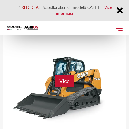
🚩
RED DEAL
.
Nabídka akčních modelů CASE IH.
Více
informací
Close
Více