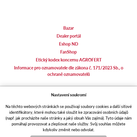
Bazar
Dealer portál
Eshop ND
FanShop
Etický kodex koncernu AGROFERT
Informace pro oznamovatele dle zákona č. 171/2023 Sb., o
ochraně oznamovatelů
agrotec.cz
Nastavení soukromí
agrics.sk
Na těchto webových stránkách se používají soubory cookies a další síťové
portal.caseklub.cz
identifikátory, které mohou také sloužit ke zpracování osobních údajů
shop.agrics
.cz
(např. jak procházíte naše stránky a jaký obsah Vás zajímá). Tyto údaje nám
traktorbazar.cz
pomáhají provozovat a zlepšovat naše služby. Svůj souhlas můžete
kdykoliv změnit nebo odvolat.
eshop.agrics.cz/cs