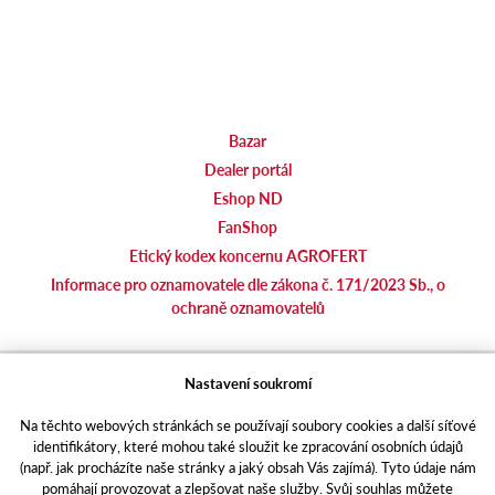
Bazar
Dealer portál
Eshop ND
FanShop
Etický kodex koncernu AGROFERT
Informace pro oznamovatele dle zákona č. 171/2023 Sb., o
ochraně oznamovatelů
agrotec.cz
Nastavení soukromí
agrics.sk
Na těchto webových stránkách se používají soubory cookies a další síťové
portal.caseklub.cz
identifikátory, které mohou také sloužit ke zpracování osobních údajů
shop.agrics
.cz
(např. jak procházíte naše stránky a jaký obsah Vás zajímá). Tyto údaje nám
traktorbazar.cz
pomáhají provozovat a zlepšovat naše služby. Svůj souhlas můžete