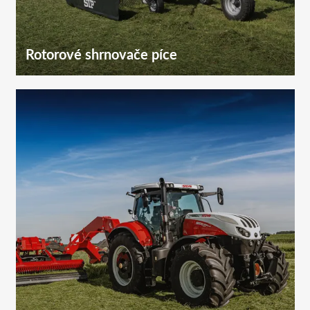
Rotorové shrnovače píce