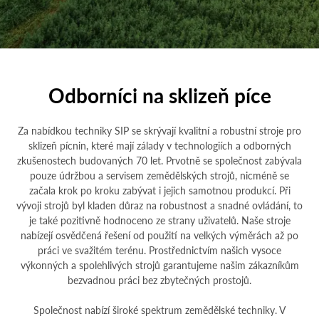
Odborníci na sklizeň píce
Za nabídkou techniky SIP se skrývají kvalitní a robustní stroje pro
sklizeň pícnin, které mají zálady v technologiích a odborných
zkušenostech budovaných 70 let. Prvotně se společnost zabývala
pouze údržbou a servisem zemědělských strojů, nicméně se
začala krok po kroku zabývat i jejich samotnou produkcí. Při
vývoji strojů byl kladen důraz na robustnost a snadné ovládání, to
je také pozitivně hodnoceno ze strany uživatelů. Naše stroje
nabízejí osvědčená řešení od použití na velkých výměrách až po
práci ve svažitém terénu. Prostřednictvím našich vysoce
výkonných a spolehlivých strojů garantujeme našim zákazníkům
bezvadnou práci bez zbytečných prostojů.
Společnost nabízí široké spektrum zemědělské techniky. V