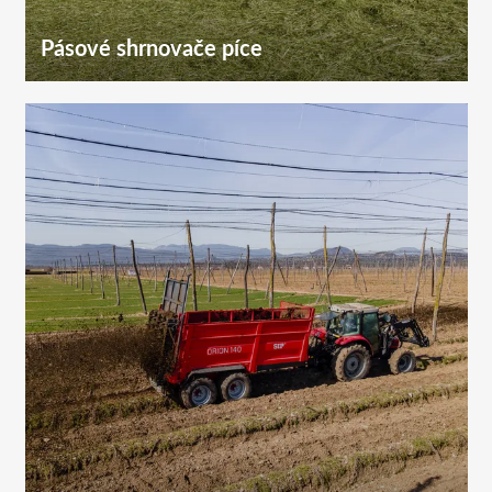
Pásové shrnovače píce