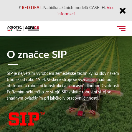
🚩
RED DEAL
.
Nabídka akčních modelů CASE IH.
Více
informací
Close
O značce SIP
SIP je největším výrobcem zemědělské techniky na slovinském
trhu již od roku 1954. Veškeré stroje se vyznačují snadnou
obsluhou a robustní konstrukcí a současně dlouhou životností.
Pořízením některého ze strojů SIP získáte robustní stroj se
snadným ovládáním při jakékoliv pracovní činnosti.