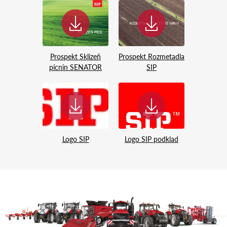
Prospekt Sklizeň
Prospekt Rozmetadla
pícnin SENATOR
SIP
Logo SIP
Logo SIP podklad