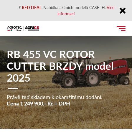
🚩
RED DEAL
.
Nabídka akčních modelů CASE IH.
Více
informací
Close
RB 455 VC ROTOR
CUTTER BRZDY model
2025
Právě teď skladem k okamžitému dodání.
Cena 1 249 900,- Kč + DPH