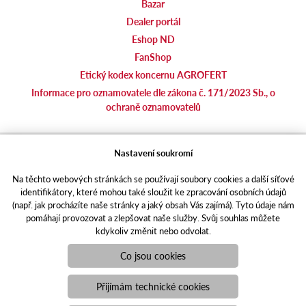
Bazar
Dealer portál
Eshop ND
FanShop
Etický kodex koncernu AGROFERT
Informace pro oznamovatele dle zákona č. 171/2023 Sb., o
ochraně oznamovatelů
agrotec.cz
Nastavení soukromí
agrics.sk
Na těchto webových stránkách se používají soubory cookies a další síťové
portal.caseklub.cz
identifikátory, které mohou také sloužit ke zpracování osobních údajů
shop.agrics
.cz
(např. jak procházíte naše stránky a jaký obsah Vás zajímá). Tyto údaje nám
traktorbazar.cz
pomáhají provozovat a zlepšovat naše služby. Svůj souhlas můžete
kdykoliv změnit nebo odvolat.
eshop.agrics.cz/cs
a-finance.cz
Co jsou cookies
Responzivní web
Puxdesign | agrics.cz © 2021
Přijímám technické cookies
Toto jsou internetové stránky společnosti AGRI CS a. s., se sídlem