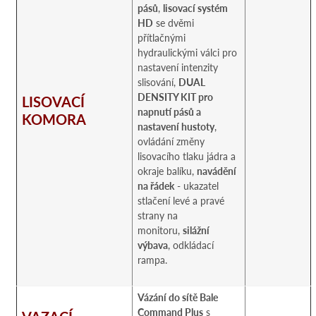
pásů
,
lisovací systém
HD
se dvěmi
přítlačnými
hydraulickými válci pro
nastavení intenzity
slisování,
DUAL
DENSITY KIT pro
LISOVACÍ
napnutí pásů a
KOMORA
nastavení hustoty
,
ovládání změny
lisovacího tlaku jádra a
okraje balíku,
navádění
na řádek
- ukazatel
stlačení levé a pravé
strany na
monitoru,
silážní
výbava
, odkládací
rampa.
Vázání do sítě Bale
Command Plus
s