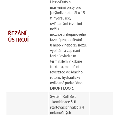
HeavyDuty s
masivními prsty pro
jakýkoliv materiál a 15-
ti hydraulicky
ovládanými řezacími
noži s
ŘEZÁNÍ
možností
skupinového
ÚSTROJÍ
řazení pro používání
8 nebo 7 nebo 15 nožů
,
vypínání a zapínání
řezání ovládacím
terminálem v kabině
traktoru, manuální
reverzace vkládacího
rotoru,
hydraulicky
ovládané padací dno
DROP FLOOR.
Systém Roll Belt
-
kombinace 5-ti
startovacích válců a 4
nekonečných