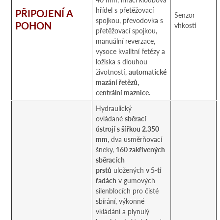
hřídel s přetěžovací
PŘIPOJENÍ A
Senzor
spojkou, převodovka s
POHON
vhkosti
přetěžovací spojkou,
manuální reverzace,
vysoce kvalitní řetězy a
ložiska s dlouhou
životností,
automatické
mazání řetězů,
centrální maznice.
Hydraulický
ovládané
sběrací
ústrojí s šířkou 2.350
mm
, dva usměrňovací
šneky,
160 zakřivených
sběracích
prstů
uložených
v 5-ti
řadách
v gumových
silenblocích pro čisté
sbírání, výkonné
vkládání a plynulý