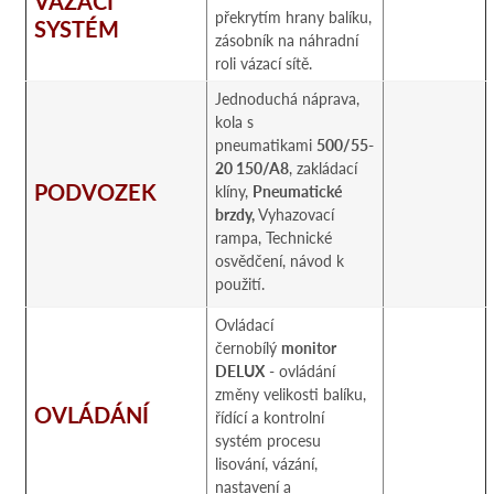
VAZACÍ
překrytím hrany balíku,
SYSTÉM
zásobník na náhradní
roli vázací sítě.
Jednoduchá náprava,
kola s
pneumatikami
500/55-
20 150/A8
, zakládací
PODVOZEK
klíny,
Pneumatické
brzdy,
Vyhazovací
rampa, Technické
osvědčení, návod k
použití.
Ovládací
černobílý
monitor
DELUX
- ovládání
změny velikosti balíku,
OVLÁDÁNÍ
řídící a kontrolní
systém procesu
lisování, vázání,
nastavení a