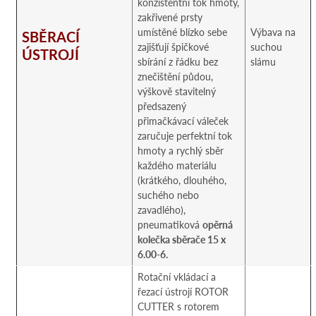
konzistentní tok hmoty,
zakřivené prsty
umístěné blízko sebe
Výbava na
SBĚRACÍ
zajišťují špičkové
suchou
ÚSTROJÍ
sbírání z řádku bez
slámu
znečištění půdou,
výškově stavitelný
předsazený
přimačkávací váleček
zaručuje perfektní tok
hmoty a rychlý sběr
každého materiálu
(krátkého, dlouhého,
suchého nebo
zavadlého),
pneumatiková
opěrná
kolečka sběrače 15 x
6.00-6.
Rotační vkládací a
řezací ústrojí ROTOR
CUTTER s rotorem