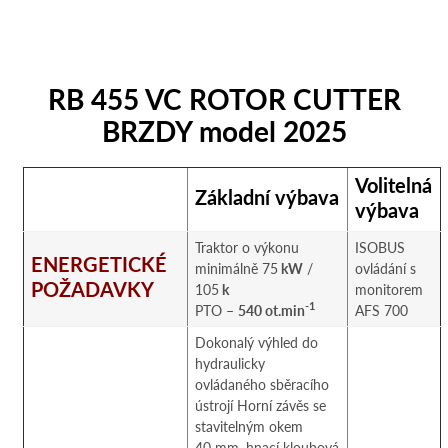
RB 455 VC ROTOR CUTTER
BRZDY model 2025
Volitelná
Základní výbava
výbava
Traktor o výkonu
ISOBUS
ENERGETICKÉ
minimálně 75
kW
/
ovládání s
POŽADAVKY
105
k
monitorem
-1
PTO –
540 ot.min
AFS 700
Dokonalý výhled do
hydraulicky
ovládaného sběracího
ústrojí Horní závěs se
stavitelným okem
40 mm, hnací kloubová