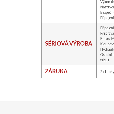
Výkon (h
Nastaven
Bezpečno
Připojen
Připojení
Přeprava
Rotor: M
SÉRIOVÁ VÝROBA
Kloubový
Hydrauli
Ostatní 
tabulí
ZÁRUKA
2+1 rok