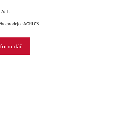
26 T.
vého prodejce AGRI CS
.
 formulář