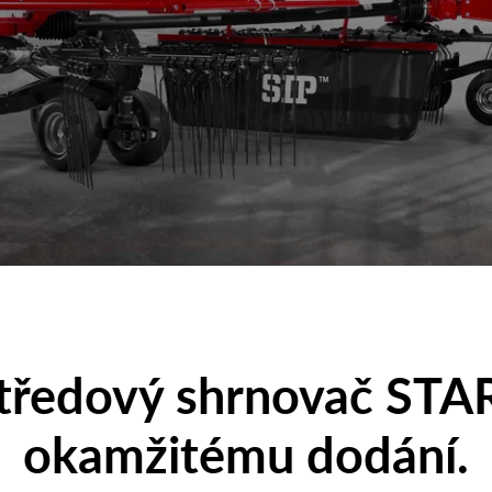
tředový shrnovač
STAR
okamžitému dodání.