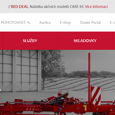
🚩
RED DEAL
.
Nabídka akčních modelů CASE IH.
Více informací
POHOTOVOST 🔧
Kariéra
E-shop
Dealer Portál
E-
SLUŽBY
SKLADOVKY
T