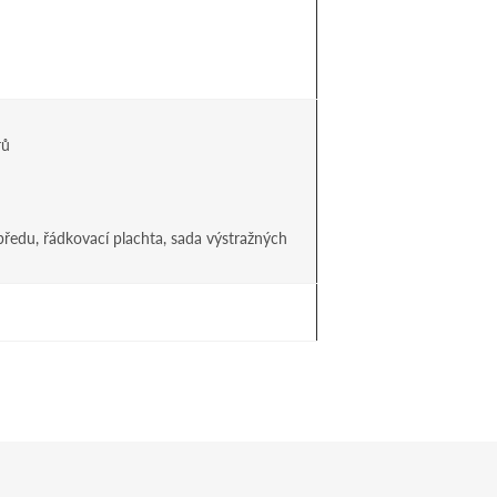
rů
předu, řádkovací plachta, sada výstražných