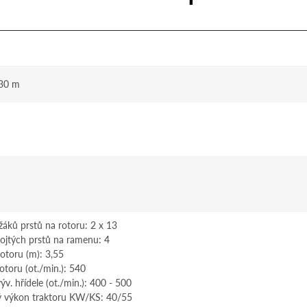
,30 m
žáků prstů na rotoru: 2 x 13
ojtých prstů na ramenu: 4
otoru (m): 3,55
otoru (ot./min.): 540
v. hřídele (ot./min.): 400 - 500
ý výkon traktoru KW/KS: 40/55