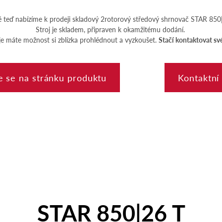
ě teď nabízíme k prodeji skladový 2rotorový středový shrnovač STAR 850|
Stroj je skladem, připraven k okamžitému dodání.
je máte možnost si zblízka prohlédnout a vyzkoušet.
Stačí kontaktovat s
e se na stránku produktu
Kontaktní
STAR 850|26 T