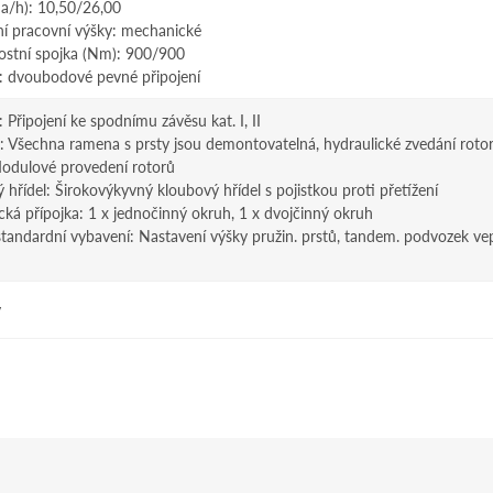
a/h): 10,50/26,00
í pracovní výšky: mechanické
stní spojka (Nm): 900/900
í: dvoubodové pevné připojení
: Připojení ke spodnímu závěsu kat. I, II
: Všechna ramena s prsty jsou demontovatelná, hydraulické zvedání roto
odulové provedení rotorů
 hřídel: Širokovýkyvný kloubový hřídel s pojistkou proti přetížení
cká přípojka: 1 x jednočinný okruh, 1 x dvojčinný okruh
standardní vybavení: Nastavení výšky pružin. prstů, tandem. podvozek ve
y