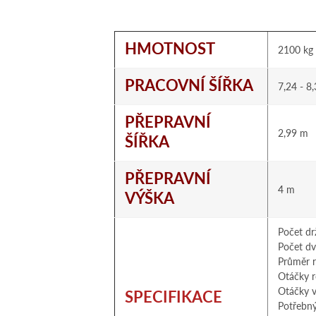
HMOTNOST
2100 kg
PRACOVNÍ ŠÍŘKA
7,24 - 8
PŘEPRAVNÍ
2,99 m
ŠÍŘKA
PŘEPRAVNÍ
4 m
VÝŠKA
Počet dr
Počet dv
Průměr r
Otáčky r
Otáčky vý
SPECIFIKACE
Potřebn