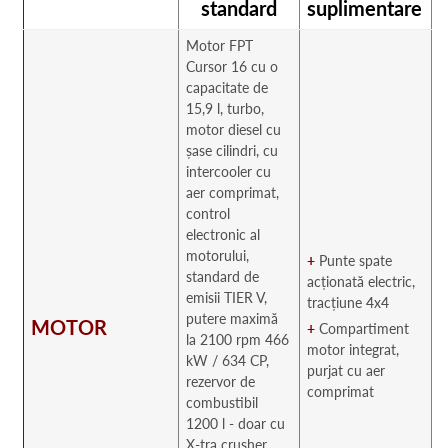
standard
suplimentare
Motor FPT
Cursor 16 cu o
capacitate de
15,9 l, turbo,
motor diesel cu
șase cilindri, cu
intercooler cu
aer comprimat,
control
electronic al
motorului,
+
Punte spate
standard de
acționată electric,
emisii TIER V,
tracțiune 4x4
putere maximă
MOTOR
+
Compartiment
la 2100 rpm 466
motor integrat,
kW / 634 CP,
purjat cu aer
rezervor de
comprimat
combustibil
1200 l - doar cu
X-tra crusher