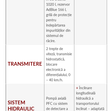
1020 l, rezervor
AdBlue 166 l,
grilă de protecție
pentru
îndepărtarea
impurităților din
sistemul de
răcire.
2 trepte de
viteză, transmisie
hidrostatică,
TRANSMITERE
blocare
electronică a
diferențialului, 0
– 40 km/h.
+
Înclinare
longitudinală
Pompă axială
hidraulică a
SISTEM
PFC cu sistem
transportorului
HIDRAULIC
de detectare a
înclinat – adaptată