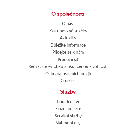
O společnosti
O nás
Zastupované značky
Aktuality
Důležité informace
Přidejte se k nám
Prodejní síť
Recyklace výrobků s ukončenou životností
Ochrana osobních údajů
Cookies
Služby
Poradenství
Finanční péče
Servisní služby
Náhradní díly