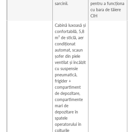
sarcinii.
pentru a funcționa
cu bara de tăiere
CIH
Cabină luxoasă și
confortabilă, 5,8
m² de sticlă, aer
condiționat
automat, scaun
șofer din piele
ventilat și încălzit
cu suspensie
pneumatică,
frigider +
compartiment
de depozitare,
compartimente
mari de
depozitare în
spatele
operatorului în
colțurile