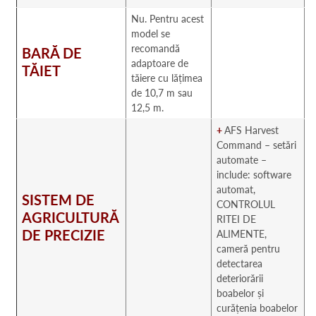
Nu. Pentru acest
model se
recomandă
BARĂ DE
adaptoare de
TĂIET
tăiere cu lățimea
de 10,7 m sau
12,5 m.
+
AFS Harvest
Command – setări
automate –
include: software
automat,
SISTEM DE
CONTROLUL
AGRICULTURĂ
RITEI DE
DE PRECIZIE
ALIMENTE,
cameră pentru
detectarea
deteriorării
boabelor și
curățenia boabelor