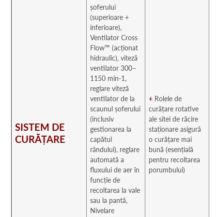
șoferului
(superioare +
inferioare),
Ventilator Cross
Flow™ (acționat
hidraulic), viteză
ventilator 300–
1150 min-1,
reglare viteză
ventilator de la
+
Rolele de
scaunul șoferului
curățare rotative
(inclusiv
ale sitei de răcire
SISTEM DE
gestionarea la
staționare asigură
CURĂȚARE
capătul
o curățare mai
rândului), reglare
bună (esențială
automată a
pentru recoltarea
fluxului de aer în
porumbului)
funcție de
recoltarea la vale
sau la pantă,
Nivelare