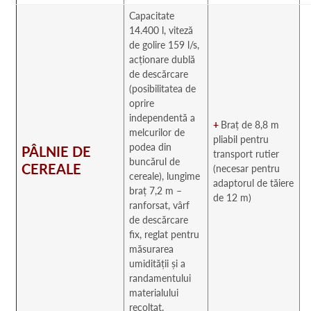
Capacitate
14.400 l, viteză
de golire 159 l/s,
acționare dublă
de descărcare
(posibilitatea de
oprire
independentă a
+
Braț de 8,8 m
melcurilor de
pliabil pentru
podea din
PÂLNIE DE
transport rutier
buncărul de
CEREALE
(necesar pentru
cereale), lungime
adaptorul de tăiere
braț 7,2 m –
de 12 m)
ranforsat, vârf
de descărcare
fix, reglat pentru
măsurarea
umidității și a
randamentului
materialului
recoltat.