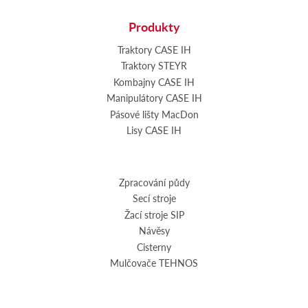
Produkty
Traktory CASE IH
Traktory STEYR
Kombajny CASE IH
Manipulátory CASE IH
Pásové lišty MacDon
Lisy CASE IH
Zpracování půdy
Secí stroje
Žací stroje SIP
Návěsy
Cisterny
Mulčovače TEHNOS