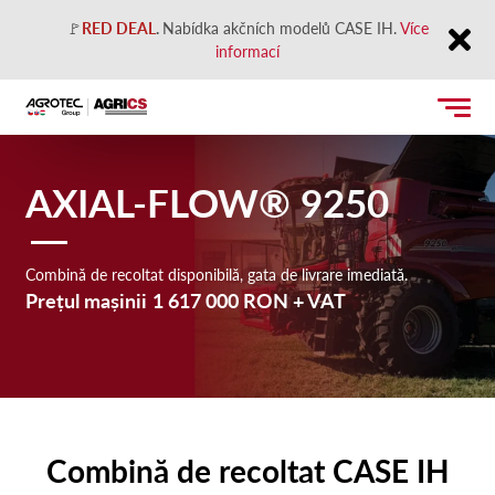
🚩
RED DEAL
.
Nabídka akčních modelů CASE IH.
Více
informací
Close
AXIAL-FLOW® 9250
Combină de recoltat disponibilă, gata de livrare imediată.
Prețul mașinii
1 617 00
0 RON
+ VAT
Combină de recoltat CASE IH