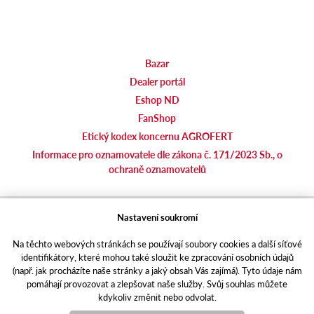
Bazar
Dealer portál
Eshop ND
FanShop
Etický kodex koncernu AGROFERT
Informace pro oznamovatele dle zákona č. 171/2023 Sb., o
ochraně oznamovatelů
agrotec.cz
Nastavení soukromí
agrics.sk
Na těchto webových stránkách se používají soubory cookies a další síťové
portal.caseklub.cz
identifikátory, které mohou také sloužit ke zpracování osobních údajů
shop.agrics
.cz
(např. jak procházíte naše stránky a jaký obsah Vás zajímá). Tyto údaje nám
traktorbazar.cz
pomáhají provozovat a zlepšovat naše služby. Svůj souhlas můžete
kdykoliv změnit nebo odvolat.
eshop.agrics.cz/cs