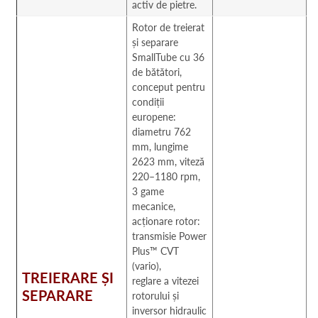
activ de pietre.
Rotor de treierat
și separare
SmallTube cu 36
de bătători,
conceput pentru
condiții
europene:
diametru 762
mm, lungime
2623 mm, viteză
220–1180 rpm,
3 game
mecanice,
acționare rotor:
transmisie Power
Plus™ CVT
(vario),
TREIERARE ȘI
reglare a vitezei
SEPARARE
rotorului și
inversor hidraulic