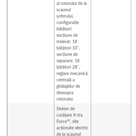
al rotorului de la
scaunul
șoferului,
configurație
bătători:
secțiune de
treierat: 18
bătători 10˚,
secțiune de
separare: 18
bătători 28˚,
reglare mecanică
centrală a
ghidajelor de
deasupra
rotorului.
Sistem de
curățare X-tra
Force™, site
acționate electric
de la scaunul