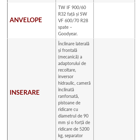
TW IF 900/60
R32 față și SW
ANVELOPE
VF 600/70 R28
spate –
Goodyear.
Înclinare laterală
și frontală
(mecanică) a
adaptorului de
recoltare,
inversor
hidraulic, cameră
înclinată
INSERARE
ranforsată,
pistoane de
ridicare cu
diametrul de 90
mm și o forță de
ridicare de 5200
kg, separator