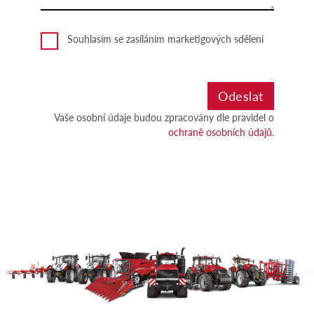
Souhlasím se zasíláním marketigových sdělení
Vaše osobní údaje budou zpracovány dle pravidel o
ochraně osobních údajů.