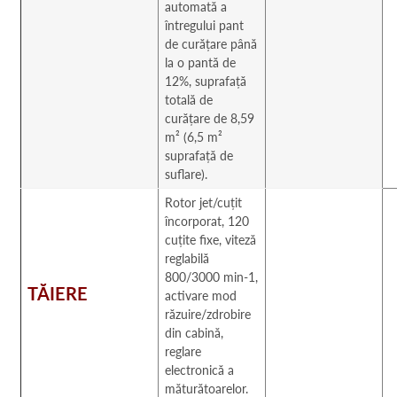
automată a
întregului pant
de curățare până
la o pantă de
12%, suprafață
totală de
curățare de 8,59
m² (6,5 m²
suprafață de
suflare).
Rotor jet/cuțit
încorporat, 120
cuțite fixe, viteză
reglabilă
800/3000 min-1,
TĂIERE
activare mod
răzuire/zdrobire
din cabină,
reglare
electronică a
măturătoarelor.