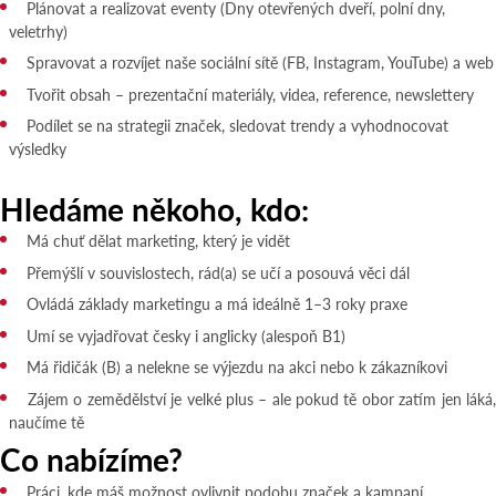
Plánovat a realizovat eventy (Dny otevřených dveří, polní dny,
veletrhy)
Spravovat a rozvíjet naše sociální sítě (FB, Instagram, YouTube) a web
Tvořit obsah – prezentační materiály, videa, reference, newslettery
Podílet se na strategii značek, sledovat trendy a vyhodnocovat
výsledky
Hledáme někoho, kdo:
Má chuť dělat marketing, který je vidět
Přemýšlí v souvislostech, rád(a) se učí a posouvá věci dál
Ovládá základy marketingu a má ideálně 1–3 roky praxe
Umí se vyjadřovat česky i anglicky (alespoň B1)
Má řidičák (B) a nelekne se výjezdu na akci nebo k zákazníkovi
Zájem o zemědělství je velké plus – ale pokud tě obor zatím jen láká,
naučíme tě
Co nabízíme?
Práci, kde máš možnost ovlivnit podobu značek a kampaní