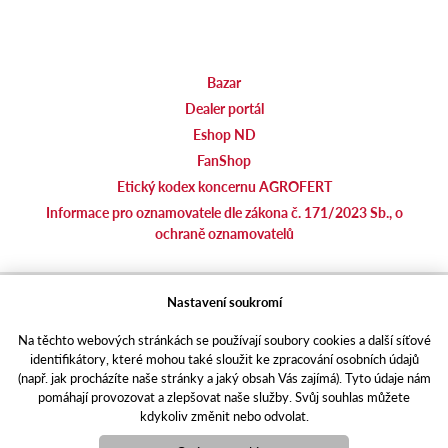
Bazar
Dealer portál
Eshop ND
FanShop
Etický kodex koncernu AGROFERT
Informace pro oznamovatele dle zákona č. 171/2023 Sb., o
ochraně oznamovatelů
agrotec.cz
Nastavení soukromí
agrics.sk
Na těchto webových stránkách se používají soubory cookies a další síťové
portal.caseklub.cz
identifikátory, které mohou také sloužit ke zpracování osobních údajů
shop.agrics
.cz
(např. jak procházíte naše stránky a jaký obsah Vás zajímá). Tyto údaje nám
traktorbazar.cz
pomáhají provozovat a zlepšovat naše služby. Svůj souhlas můžete
kdykoliv změnit nebo odvolat.
eshop.agrics.cz/cs
a-finance.cz