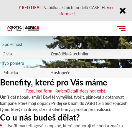
🚩
RED DEAL
.
Nabídka akčních modelů CASE IH.
Více
informací
Marketingový specialista
Close
Společnost
AGROTEC a.s.
Divize
Zemědělská technika
Typ poměru
Hlavní pracovní poměr
Pobočka
Hustopeče
Benefity, které pro Vás máme
Required form 'KarieraDetail' does not exist.
Umíš dát nápadu směr? Baví tě vymýšlet, tvořit, plánovat a dotahovat
kampaně, které mají dopad? Přidej se k nám do AGRI CS a buď součástí
týmu, který má drive, zázemí silné firmy a prostor pro realizaci.
Co u nás budeš dělat?
Tvořit marketingové kampaně, které podporují obchod a značku