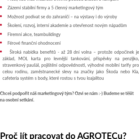
Zázemí stabilní firmy a 5 členný marketingový tým
Možnost podívat se do zahraničí – na výstavy i do výroby
Školení, rozvoj, interní akademie a otevřenost novým nápadům
Firemní akce, teambuildingy
Férové finanční ohodnocení
Široká nabídka benefitů - až 28 dní volna – protože odpočinek je
základ, MOL karta pro levnější tankování, příspěvky na penzijko,
stravenkový paušál, pojištění odpovědnosti, výhodné mobilní tarify pro
celou rodinu, zaměstnanecké slevy na značky jako Škoda nebo Kia,
cafeteria systém s body, které rostou s tvou loajalitou
Chceš podpořit náš marketingový tým? Ozvi se nám :-) Budeme se těšit
na osobní setkání.
Proč jít pracovat do AGROTECu?