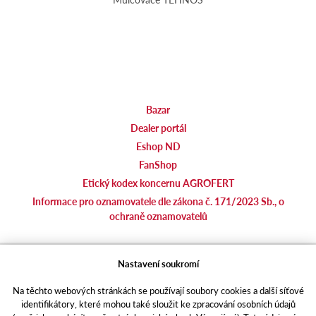
Bazar
Dealer portál
Eshop ND
FanShop
Etický kodex koncernu AGROFERT
Informace pro oznamovatele dle zákona č. 171/2023 Sb., o
ochraně oznamovatelů
agrotec.cz
Nastavení soukromí
agrics.sk
Na těchto webových stránkách se používají soubory cookies a další síťové
portal.caseklub.cz
identifikátory, které mohou také sloužit ke zpracování osobních údajů
shop.agrics
.cz