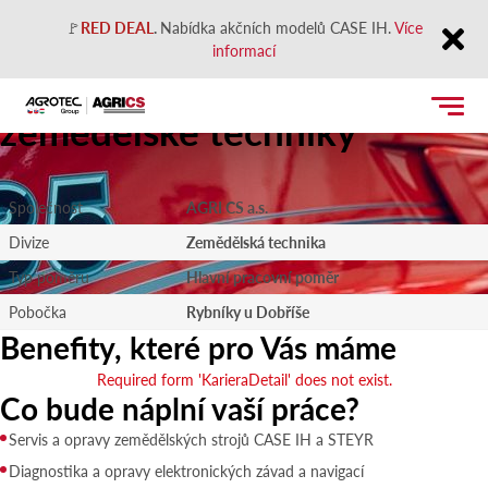
🚩
RED DEAL
.
Nabídka akčních modelů CASE IH.
Více
informací
Mechanik - diagnostik
Close
zemědělské techniky
Společnost
AGRI CS a.s.
Divize
Zemědělská technika
Typ poměru
Hlavní pracovní poměr
Pobočka
Rybníky u Dobříše
Benefity, které pro Vás máme
Required form 'KarieraDetail' does not exist.
Co bude náplní vaší práce?
Servis a opravy zemědělských strojů CASE IH a STEYR
Diagnostika a opravy elektronických závad a navigací