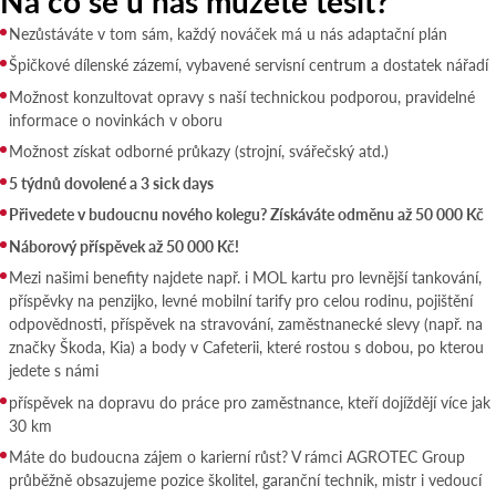
Na co se u nás můžete těšit?
Nezůstáváte v tom sám, každý nováček má u nás adaptační plán
Špičkové dílenské zázemí, vybavené servisní centrum a dostatek nářadí
Možnost konzultovat opravy s naší technickou podporou, pravidelné
informace o novinkách v oboru
Možnost získat odborné průkazy (strojní, svářečský atd.)
5 týdnů dovolené a 3 sick days
Přivedete v budoucnu nového kolegu? Získáváte odměnu až 50 000 Kč
Náborový příspěvek až 50 000 Kč!
Mezi našimi benefity najdete např. i MOL kartu pro levnější tankování,
příspěvky na penzijko, levné mobilní tarify pro celou rodinu, pojištění
odpovědnosti, příspěvek na stravování, zaměstnanecké slevy (např. na
značky Škoda, Kia) a body v Cafeterii, které rostou s dobou, po kterou
jedete s námi
příspěvek na dopravu do práce pro zaměstnance, kteří dojíždějí více jak
30 km
Máte do budoucna zájem o karierní růst? V rámci AGROTEC Group
průběžně obsazujeme pozice školitel, garanční technik, mistr i vedoucí