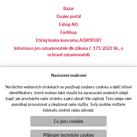
Bazar
Dealer portál
Eshop ND
FanShop
Etický kodex koncernu AGROFERT
Informace pro oznamovatele dle zákona č. 171/2023 Sb., o
ochraně oznamovatelů
agrotec.cz
Nastavení soukromí
agrics.sk
Na těchto webových stránkách se používají soubory cookies a další síťové
portal.caseklub.cz
identifikátory, které mohou také sloužit ke zpracování osobních údajů
shop.agrics
.cz
(např. jak procházíte naše stránky a jaký obsah Vás zajímá). Tyto údaje nám
traktorbazar.cz
pomáhají provozovat a zlepšovat naše služby. Svůj souhlas můžete
kdykoliv změnit nebo odvolat.
eshop.agrics.cz/cs
a-finance.cz
Co jsou cookies
Responzivní web
Puxdesign | agrics.cz © 2021
Přijímám technické cookies