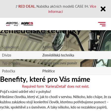
🚩
RED DEAL
.
Nabídka akčních modelů CASE IH.
Více
informací
Přijímací technik servisu
Close
zemědělské techniky
Společnost
AGRI CS a.s.
Divize
Zemědělská technika
Typ poměru
Hlavní pracovní poměr
Pobočka
Přeštice
Benefity, které pro Vás máme
Required form 'KarieraDetail' does not exist.
Pojď s námi udržet věci v pohybu!
Hledáme člověka, který ví, jak to chodí v servisu. Někoho, kdo chápe, že za
každou zakázkou stojí konkrétní člověk, kterému potřebujeme pomoct –
rychle, spolehlivě a s úsměvem. A taky někoho, kdo se nezalekne papírů,