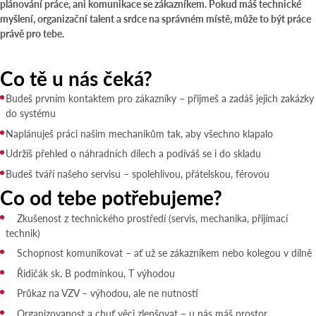
plánování práce, ani komunikace se zákazníkem. Pokud máš technické
myšlení, organizační talent a srdce na správném místě, může to být práce
právě pro tebe.
Co tě u nás čeká?
Budeš prvním kontaktem pro zákazníky – přijmeš a zadáš jejich zakázky
do systému
Naplánuješ práci našim mechanikům tak, aby všechno klapalo
Udržíš přehled o náhradních dílech a podíváš se i do skladu
Budeš tváří našeho servisu – spolehlivou, přátelskou, férovou
Co od tebe potřebujeme?
Zkušenost z technického prostředí (servis, mechanika, přijímací
technik)
Schopnost komunikovat – ať už se zákazníkem nebo kolegou v dílně
Řidičák sk. B podmínkou, T výhodou
Průkaz na VZV – výhodou, ale ne nutností
Organizovanost a chuť věci zlepšovat – u nás máš prostor