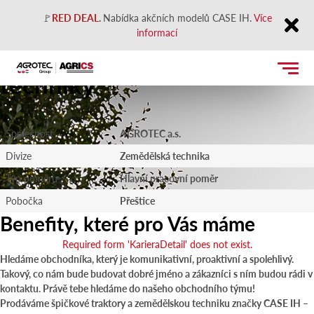
🚩
RED DEAL
.
Nabídka akčních modelů CASE IH.
Více
informací
Prodejce zemědělské
Close
techniky
Společnost
AGROTEC a.s.
Divize
Zemědělská technika
Typ poměru
Hlavní pracovní poměr
Pobočka
Přeštice
Benefity, které pro Vás máme
Required form 'KarieraDetail' does not exist.
Hledáme obchodníka, který je komunikativní, proaktivní a spolehlivý.
Takový, co nám bude budovat dobré jméno a zákazníci s ním budou rádi v
kontaktu. Právě tebe hledáme do našeho obchodního týmu!
Prodáváme špičkové traktory a zemědělskou techniku značky CASE IH –