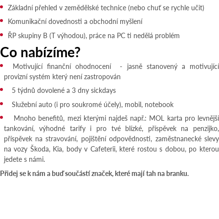
Základní přehled v zemědělské technice (nebo chuť se rychle učit)
Komunikační dovednosti a obchodní myšlení
ŘP skupiny B (T výhodou), práce na PC ti nedělá problém
Co nabízíme?
Motivující finanční ohodnocení - jasně stanovený a motivující
provizní systém který není zastropován
5 týdnů dovolené a 3 dny sickdays
Služební auto (i pro soukromé účely), mobil, notebook
Mnoho benefitů, mezi kterými najdeš např.: MOL karta pro levnější
tankování, výhodné tarify i pro tvé blízké, příspěvek na penzijko,
příspěvek na stravování, pojištění odpovědnosti, zaměstnanecké slevy
na vozy Škoda, Kia, body v Cafeterii, které rostou s dobou, po kterou
jedete s námi.
Přidej se k nám a buď součástí značek, které mají tah na branku.