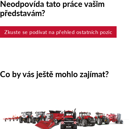
Neodpovída tato práce vašim
představám?
Zkuste se podívat na přehled ostatních pozic
Co by vás ještě mohlo zajímat?