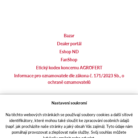
Bazar
Dealer portál
Eshop ND
FanShop
Etický kodex koncernu AGROFERT
Informace pro oznamovatele dle zákona č. 171/2023 Sb., o
ochraně oznamovatelů
agrotec.cz
Nastavení soukromí
agrics.sk
Na těchto webových stránkách se používají soubory cookies a další síťové
portal.caseklub.cz
identifikátory, které mohou také sloužit ke zpracování osobních údajů
shop.agrics
.cz
(např. jak procházíte naše stránky a jaký obsah Vás zajímá). Tyto údaje nám
traktorbazar.cz
pomáhají provozovat a zlepšovat naše služby. Svůj souhlas můžete
kdykoliv změnit nebo odvolat.