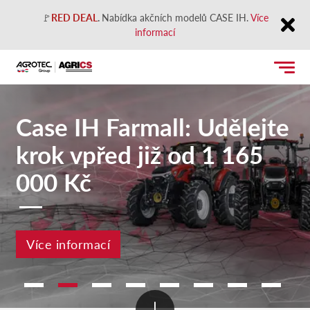
🚩
RED DEAL
.
Nabídka akčních modelů CASE IH.
Více
informací
Close
Case IH Farmall: Udělejte
krok vpřed již od 1 165
000 Kč
Více informací