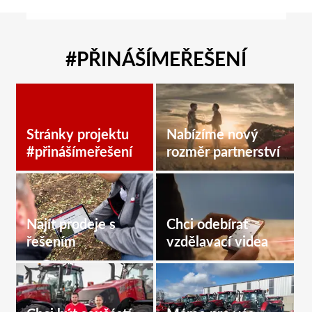
#PŘINÁŠÍMEŘEŠENÍ
Stránky projektu
Nabízíme nový
#přinášímeřešení
rozměr partnerství
Najít prodeje s
Chci odebírat
řešením
vzdělavací videa