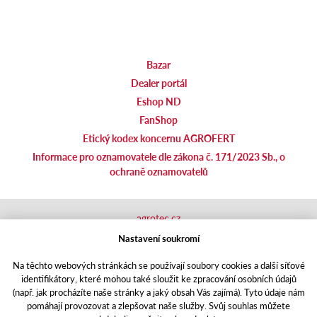
Bazar
Dealer portál
Eshop ND
FanShop
Etický kodex koncernu AGROFERT
Informace pro oznamovatele dle zákona č. 171/2023 Sb., o
ochraně oznamovatelů
agrotec.cz
agrics.sk
Nastavení soukromí
portal.caseklub.cz
Na těchto webových stránkách se používají soubory cookies a další síťové
shop.agrics
.cz
identifikátory, které mohou také sloužit ke zpracování osobních údajů
traktorbazar.cz
(např. jak procházíte naše stránky a jaký obsah Vás zajímá). Tyto údaje nám
eshop.agrics.cz/cs
pomáhají provozovat a zlepšovat naše služby. Svůj souhlas můžete