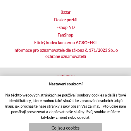
Bazar
Dealer portál
Eshop ND
FanShop
Etický kodex koncernu AGROFERT
Informace pro oznamovatele dle zákona č. 171/2023 Sb., o
ochraně oznamovatelů
agrotec.cz
agrics.sk
Nastavení soukromí
portal.caseklub.cz
Na těchto webových stránkách se používají soubory cookies a další síťové
shop.agrics
.cz
identifikátory, které mohou také sloužit ke zpracování osobních údajů
traktorbazar.cz
(např. jak procházíte naše stránky a jaký obsah Vás zajímá). Tyto údaje nám
eshop.agrics.cz/cs
pomáhají provozovat a zlepšovat naše služby. Svůj souhlas můžete
a-finance.cz
kdykoliv změnit nebo odvolat.
Responzivní web
Puxdesign | agrics.cz © 2021
Co jsou cookies