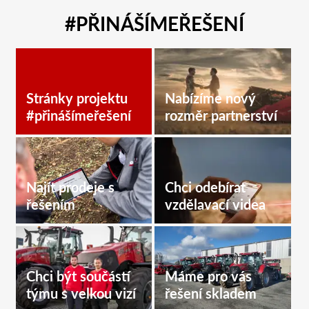
#PŘINÁŠÍMEŘEŠENÍ
Stránky projektu
Nabízíme nový
#přinášímeřešení
rozměr partnerství
Najít prodeje s
Chci odebírat
řešením
vzdělavací videa
Chci být součástí
Máme pro vás
týmu s velkou vizí
řešení skladem