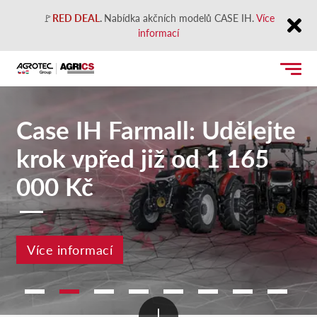
🚩
RED DEAL
.
Nabídka akčních modelů CASE IH.
Více
informací
Close
Case IH Farmall: Udělejte
krok vpřed již od 1 165
000 Kč
Více informací