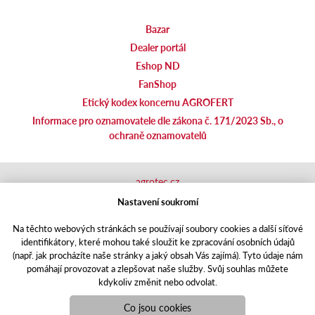
Bazar
Dealer portál
Eshop ND
FanShop
Etický kodex koncernu AGROFERT
Informace pro oznamovatele dle zákona č. 171/2023 Sb., o
ochraně oznamovatelů
agrotec.cz
agrics.sk
Nastavení soukromí
portal.caseklub.cz
Na těchto webových stránkách se používají soubory cookies a další síťové
shop.agrics
.cz
identifikátory, které mohou také sloužit ke zpracování osobních údajů
traktorbazar.cz
(např. jak procházíte naše stránky a jaký obsah Vás zajímá). Tyto údaje nám
eshop.agrics.cz/cs
pomáhají provozovat a zlepšovat naše služby. Svůj souhlas můžete
a-finance.cz
kdykoliv změnit nebo odvolat.
Responzivní web
Puxdesign | agrics.cz © 2021
Co jsou cookies