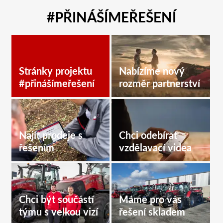
#PŘINÁŠÍMEŘEŠENÍ
Stránky projektu
Nabízíme nový
#přinášímeřešení
rozměr partnerství
Najít prodeje s
Chci odebírat
řešením
vzdělavací videa
Chci být součástí
Máme pro vás
týmu s velkou vizí
řešení skladem