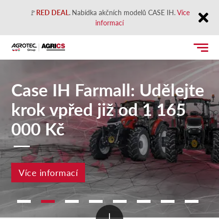
🚩
RED DEAL
.
Nabídka akčních modelů CASE IH.
Více
informací
Close
Case IH Farmall: Udělejte
krok vpřed již od 1 165
000 Kč
Více informací