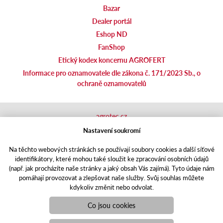
Bazar
Dealer portál
Eshop ND
FanShop
Etický kodex koncernu AGROFERT
Informace pro oznamovatele dle zákona č. 171/2023 Sb., o
ochraně oznamovatelů
agrotec.cz
agrics.sk
Nastavení soukromí
portal.caseklub.cz
Na těchto webových stránkách se používají soubory cookies a další síťové
shop.agrics
.cz
identifikátory, které mohou také sloužit ke zpracování osobních údajů
traktorbazar.cz
(např. jak procházíte naše stránky a jaký obsah Vás zajímá). Tyto údaje nám
eshop.agrics.cz/cs
pomáhají provozovat a zlepšovat naše služby. Svůj souhlas můžete
a-finance.cz
kdykoliv změnit nebo odvolat.
Responzivní web
Puxdesign | agrics.cz © 2021
Co jsou cookies
Toto jsou internetové stránky společnosti AGRI CS a. s., se sídlem