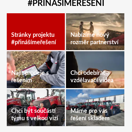
#PŘINÁŠÍMEŘEŠENÍ
Stránky projektu
Nabízíme nový
#přinášímeřešení
rozměr partnerství
Najít prodeje s
Chci odebírat
řešením
vzdělavací videa
Chci být součástí
Máme pro vás
týmu s velkou vizí
řešení skladem