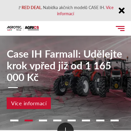
🚩
RED DEAL
.
Nabídka akčních modelů CASE IH.
Více
informací
Close
Case IH Farmall: Udělejte
krok vpřed již od 1 165
000 Kč
Více informací