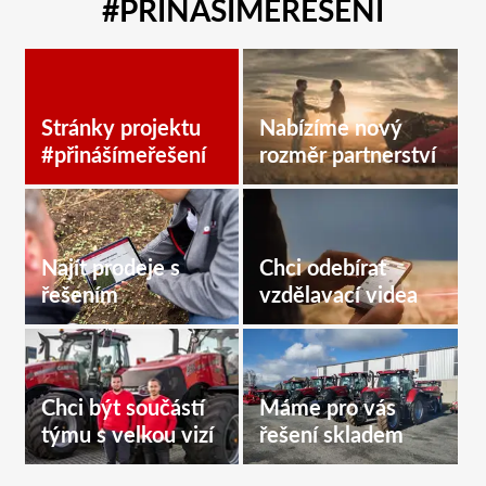
#PŘINÁŠÍMEŘEŠENÍ
Stránky projektu
Nabízíme nový
#přinášímeřešení
rozměr partnerství
Najít prodeje s
Chci odebírat
řešením
vzdělavací videa
Chci být součástí
Máme pro vás
týmu s velkou vizí
řešení skladem