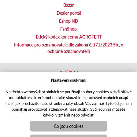
Bazar
Dealer portál
Eshop ND
FanShop
Etický kodex koncernu AGROFERT
Informace pro oznamovatele dle zákona č. 171/2023 Sb., o
ochraně oznamovatelů
agrotec.cz
agrics.sk
Nastavení soukromí
portal.caseklub.cz
Na těchto webových stránkách se používají soubory cookies a další síťové
shop.agrics
.cz
identifikátory, které mohou také sloužit ke zpracování osobních údajů
traktorbazar.cz
(např. jak procházíte naše stránky a jaký obsah Vás zajímá). Tyto údaje nám
eshop.agrics.cz/cs
pomáhají provozovat a zlepšovat naše služby. Svůj souhlas můžete
a-finance.cz
kdykoliv změnit nebo odvolat.
Responzivní web
Puxdesign | agrics.cz © 2021
Co jsou cookies
Toto jsou internetové stránky společnosti AGRI CS a. s., se sídlem