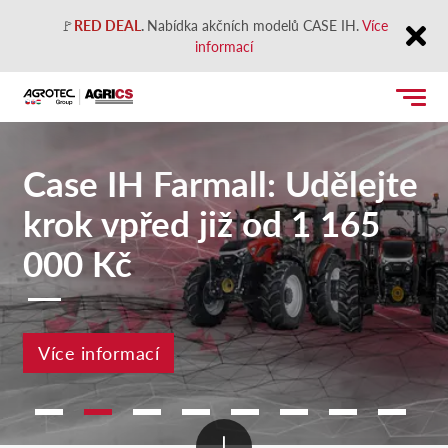
🚩
RED DEAL
.
Nabídka akčních modelů CASE IH.
Více
informací
Close
Case IH Farmall: Udělejte
krok vpřed již od 1 165
000 Kč
Více informací