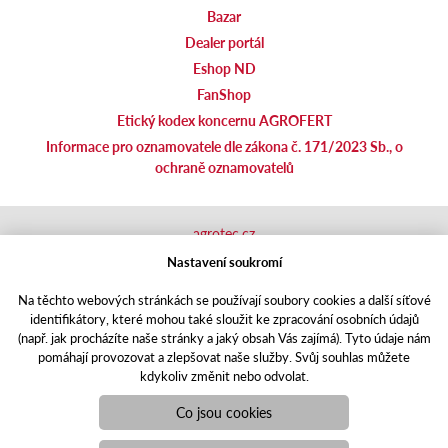
Bazar
Dealer portál
Eshop ND
FanShop
Etický kodex koncernu AGROFERT
Informace pro oznamovatele dle zákona č. 171/2023 Sb., o
ochraně oznamovatelů
agrotec.cz
agrics.sk
Nastavení soukromí
portal.caseklub.cz
Na těchto webových stránkách se používají soubory cookies a další síťové
shop.agrics
.cz
identifikátory, které mohou také sloužit ke zpracování osobních údajů
traktorbazar.cz
(např. jak procházíte naše stránky a jaký obsah Vás zajímá). Tyto údaje nám
eshop.agrics.cz/cs
pomáhají provozovat a zlepšovat naše služby. Svůj souhlas můžete
a-finance.cz
kdykoliv změnit nebo odvolat.
Responzivní web
Puxdesign | agrics.cz © 2021
Co jsou cookies
Toto jsou internetové stránky společnosti AGRI CS a. s., se sídlem