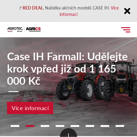
🚩
RED DEAL
.
Nabídka akčních modelů CASE IH.
Více
informací
Close
Case IH Farmall: Udělejte
krok vpřed již od 1 165
000 Kč
Více informací