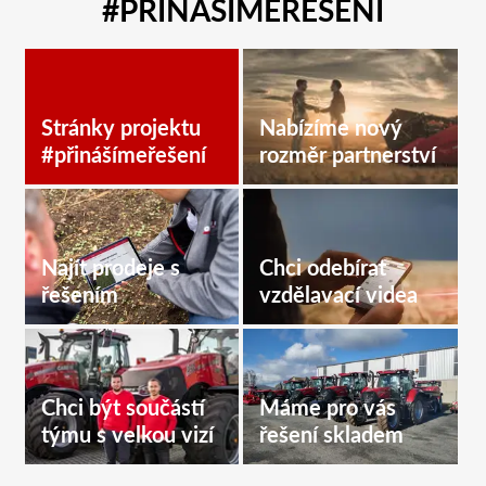
#PŘINÁŠÍMEŘEŠENÍ
Stránky projektu
Nabízíme nový
#přinášímeřešení
rozměr partnerství
Najít prodeje s
Chci odebírat
řešením
vzdělavací videa
Chci být součástí
Máme pro vás
týmu s velkou vizí
řešení skladem