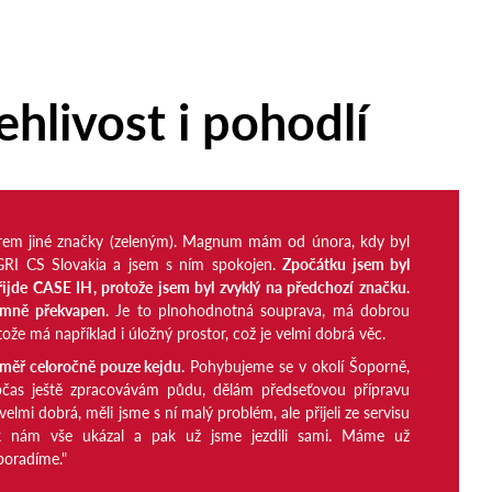
hlivost i pohodlí
torem jiné značky (zeleným). Magnum mám od února, kdy byl
GRI CS Slovakia a jsem s ním spokojen.
Zpočátku jsem byl
přijde CASE IH, protože jsem byl zvyklý na předchozí značku.
emně překvapen.
Je to plnohodnotná souprava, má dobrou
otože má například i úložný prostor, což je velmi dobrá věc.
éměř celoročně pouze kejdu.
Pohybujeme se v okolí Šoporně,
bčas ještě zpracovávám půdu, dělám předseťovou přípravu
elmi dobrá, měli jsme s ní malý problém, ale přijeli ze servisu
ik nám vše ukázal a pak už jsme jezdili sami. Máme už
 poradíme."