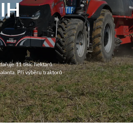
 IH
ařuje 11 tisíc hektarů
lanta. Při výběru traktorů