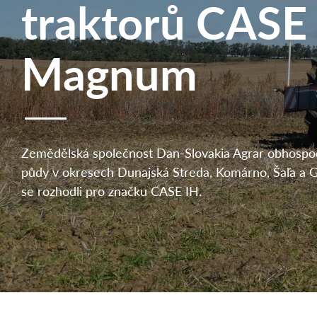
traktorů CASE
Magnum
Zemědělská společnost Dan-Slovakia Agrar obhospod
půdy v okresech Dunajská Streda, Komárno, Šaľa a Ga
se rozhodli pro značku CASE IH.