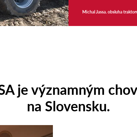
Michal Jassa. obsluha trak
SA je významným chov
na Slovensku.