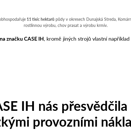
 obhospodařuje
11 tisíc hektarů
půdy v okresech Dunajská Streda, Komárno
rostlinnou výrobu, chov prasat a výrobu krmiv.
m na značku CASE IH
, kromě jiných strojů vlastní například
SE IH nás přesvědčila
zkými provozními nákl