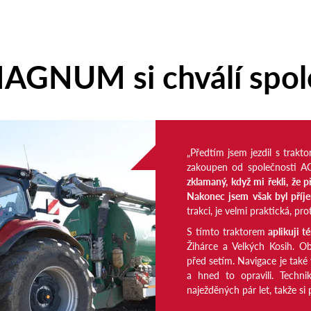
MAGNUM si chválí spole
„Předtím jsem jezdil s trak
zakoupen od společnosti A
zklamaný, když mi řekli, že 
Nakonec jsem však byl příj
trakci, je velmi praktická, pr
S tímto traktorem
aplikuji t
Žihárce a Velkých Kosih. O
před setím. Navigace je také v
a hned to opravili. Techn
naježděných pár let, takže si