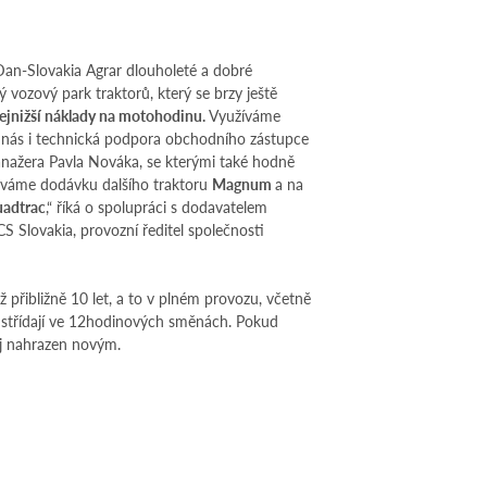
an-Slovakia Agrar dlouholeté a dobré
ý vozový park traktorů, který se brzy ještě
ejnižší náklady na motohodinu.
Využíváme
 nás i technická podpora obchodního zástupce
ažera Pavla Nováka, se kterými také hodně
áváme dodávku dalšího traktoru
Magnum
a na
uadtrac
,“ říká o spolupráci s dodavatelem
S Slovakia, provozní ředitel společnosti
ž přibližně 10 let, a to v plném provozu, včetně
střídají ve 12hodinových směnách. Pokud
roj nahrazen novým.