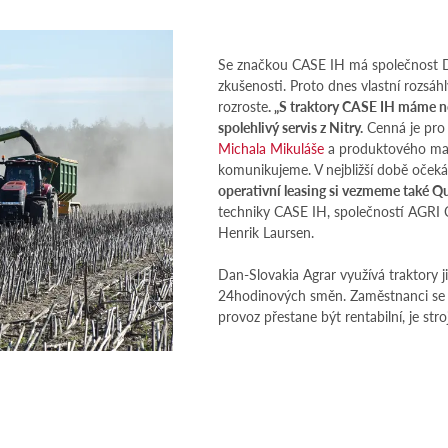
Se značkou CASE IH má společnost D
zkušenosti. Proto dnes vlastní rozsáhl
rozroste
. „S traktory CASE IH máme n
spolehlivý servis z Nitry.
Cenná je pro
Michala Mikuláše
a produktového man
komunikujeme. V nejbližší době oček
operativní leasing si vezmeme také Q
techniky CASE IH, společností AGRI C
Henrik Laursen.
Dan-Slovakia Agrar využívá traktory ji
24hodinových směn. Zaměstnanci se 
provoz přestane být rentabilní, je st