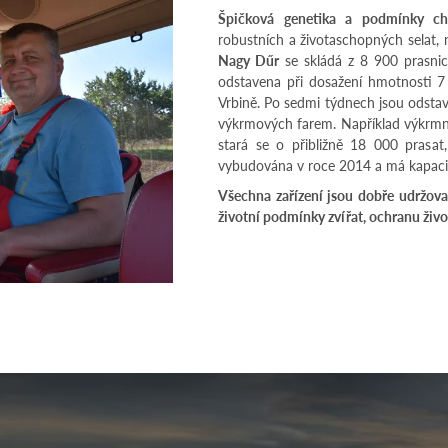
Špičková genetika a podmínky c
robustních a životaschopných selat, 
Nagy Dűr
se skládá z 8 900 prasnic
odstavena při dosažení hmotnosti 
Vrbině. Po sedmi týdnech jsou odsta
výkrmových farem. Například výkrmn
stará se o přibližně 18 000 prasa
vybudována v roce 2014 a má kapaci
Všechna zařízení jsou dobře udržova
životní podmínky zvířat, ochranu živo