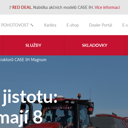
🚩
RED DEAL
.
Nabídka akčních modelů CASE IH.
Více informací
POHOTOVOST 🔧
Kariéra
E-shop
Dealer Portál
E-
SLUŽBY
SKLADOVKY
í 8 traktorů CASE IH Magnum
jistotu:
 mají 8