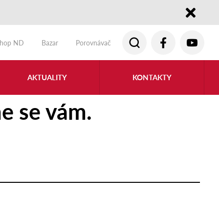
Close
shop ND
Bazar
Porovnávač
AKTUALITY
KONTAKTY
e se vám.