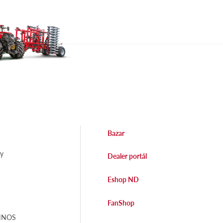
Bazar
dy
Dealer portál
Eshop ND
FanShop
EHNOS