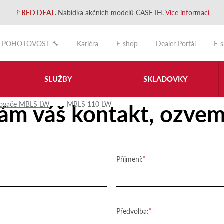
🚩
RED DEAL
.
Nabídka akčních modelů CASE IH.
Více informací
POHOTOVOST 🔧
Kariéra
E-shop
Dealer Portál
E-
SLUŽBY
SKLADOVKY
ám váš kontakt, ozvem
ovače MBLS LW
MBLS 110 LW
Příjmení:
Předvolba: