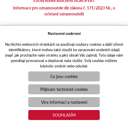
Etický kodex koncernu AGROFERT
Informace pro oznamovatele dle zákona č. 171/2023 Sb., o
ochraně oznamovatelů
agrotec.cz
Nastavení soukromí
agrics.sk
Na těchto webových stránkách se používají soubory cookies a další síťové
portal.caseklub.cz
identifikátory, které mohou také sloužit ke zpracování osobních údajů
shop.agrics
.cz
(např. jak procházíte naše stránky a jaký obsah Vás zajímá). Tyto údaje nám
traktorbazar.cz
pomáhají provozovat a zlepšovat naše služby. Svůj souhlas můžete
kdykoliv změnit nebo odvolat.
eshop.agrics.cz/cs
a-finance.cz
Co jsou cookies
Responzivní web
Puxdesign | agrics.cz © 2021
Přijímám technické cookies
Toto jsou internetové stránky společnosti AGRI CS a. s., se sídlem
v Hustopečích, Hybešova 14, PSČ 69301, IČO 26243334,
Více informací a nastavení
zapsané v OR vedeném Krajským soudem v Brně, oddíl B, vložka
3582. Společnost AGRI CS a.s. je členem koncernu AGROFERT
SOUHLASÍM
řízeného společností AGROFERT, a.s., IČO 26185610, se sídlem
na adrese Pyšelská 2327/2, Chodov, 149 00 Praha 4.