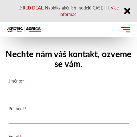
🚩
RED DEAL
.
Nabídka akčních modelů CASE IH.
Více
informací
Close
Kontaktujte nás
Nechte nám váš kontakt, ozveme
se vám.
Jméno:
Příjmení:
Email: