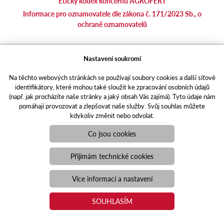
Etický kodex koncernu AGROFERT
Informace pro oznamovatele dle zákona č. 171/2023 Sb., o
ochraně oznamovatelů
agrotec.cz
Nastavení soukromí
agrics.sk
Na těchto webových stránkách se používají soubory cookies a další síťové
portal.caseklub.cz
identifikátory, které mohou také sloužit ke zpracování osobních údajů
shop.agrics
.cz
(např. jak procházíte naše stránky a jaký obsah Vás zajímá). Tyto údaje nám
traktorbazar.cz
pomáhají provozovat a zlepšovat naše služby. Svůj souhlas můžete
kdykoliv změnit nebo odvolat.
eshop.agrics.cz/cs
a-finance.cz
Co jsou cookies
Responzivní web
Puxdesign | agrics.cz © 2021
Přijímám technické cookies
Toto jsou internetové stránky společnosti AGRI CS a. s., se sídlem
v Hustopečích, Hybešova 14, PSČ 69301, IČO 26243334,
Více informací a nastavení
zapsané v OR vedeném Krajským soudem v Brně, oddíl B, vložka
3582. Společnost AGRI CS a.s. je členem koncernu AGROFERT
SOUHLASÍM
řízeného společností AGROFERT, a.s., IČO 26185610, se sídlem
na adrese Pyšelská 2327/2, Chodov, 149 00 Praha 4.