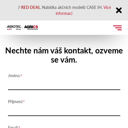
🚩
RED DEAL
.
Nabídka akčních modelů CASE IH.
Více
informací
Close
Kontaktujte nás
Nechte nám váš kontakt, ozveme
se vám.
Jméno:
Příjmení:
Email: