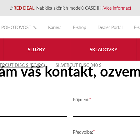
🚩
RED DEAL
.
Nabídka akčních modelů CASE IH.
Více informací
POHOTOVOST 🔧
Kariéra
E-shop
Dealer Portál
E-
SLUŽBY
SKLADOVKY
ám váš kontakt, ozvem
VERCUT DISC S (FC/RC)
SILVERCUT DISC 340 S
Příjmení:
Předvolba: