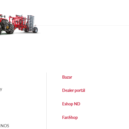
Bazar
dy
Dealer portál
Eshop ND
FanShop
EHNOS