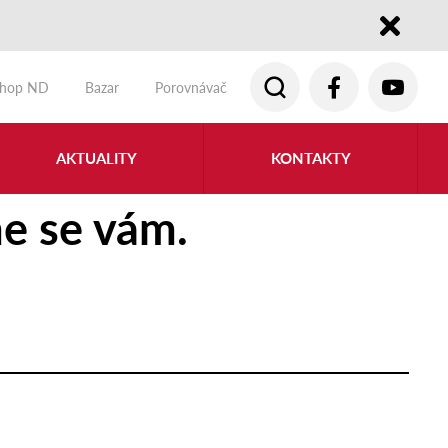
Close
shop ND
Bazar
Porovnávač
AKTUALITY
KONTAKTY
e se vám.