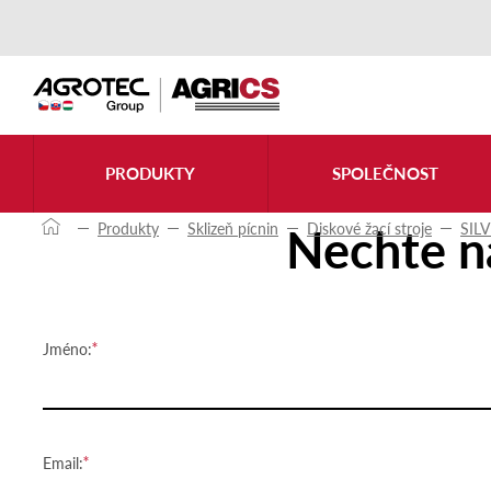
Kontaktujte nás
PRODUKTY
SPOLEČNOST
Nechte n
Produkty
Sklizeň pícnin
Diskové žací stroje
SIL
Jméno:
Email: