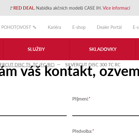
🚩
RED DEAL
.
Nabídka akčních modelů CASE IH.
Více informací
POHOTOVOST 🔧
Kariéra
E-shop
Dealer Portál
E-
SLUŽBY
SKLADOVKY
ám váš kontakt, ozvem
VERCUT DISC TS, TC (FC/RC)
SILVERCUT DISC 300 TC RC
Příjmení:
Předvolba: