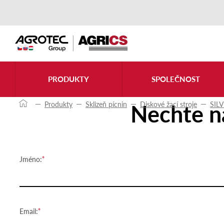
Kontaktujte nás
PRODUKTY
SPOLEČNOST
Nechte n
Produkty
Sklizeň pícnin
Diskové žací stroje
SIL
Jméno:
Email: