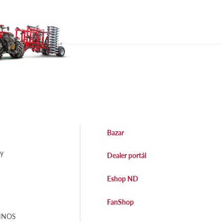
Bazar
dy
Dealer portál
Eshop ND
FanShop
EHNOS