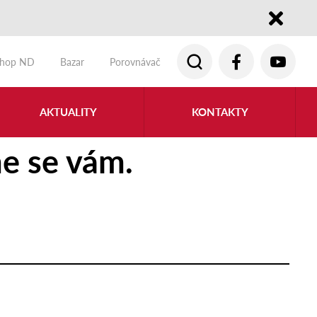
Close
shop ND
Bazar
Porovnávač
AKTUALITY
KONTAKTY
e se vám.