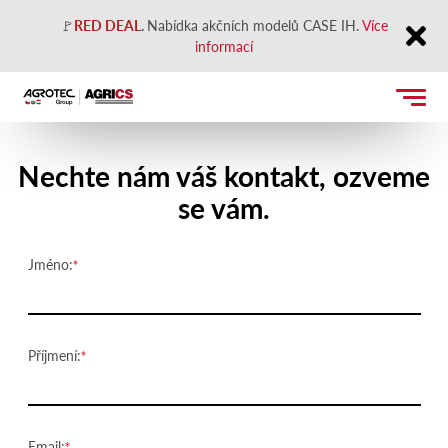
🚩
RED DEAL
.
Nabídka akčních modelů CASE IH.
Více
informací
Close
Kontaktujte nás
Nechte nám váš kontakt, ozveme
se vám.
Jméno:
Příjmení:
Email: