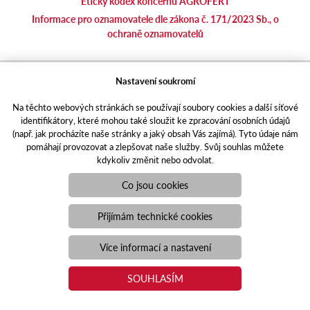
Etický kodex koncernu AGROFERT
Informace pro oznamovatele dle zákona č. 171/2023 Sb., o
ochraně oznamovatelů
agrotec.cz
Nastavení soukromí
agrics.sk
Na těchto webových stránkách se používají soubory cookies a další síťové
portal.caseklub.cz
identifikátory, které mohou také sloužit ke zpracování osobních údajů
shop.agrics
.cz
(např. jak procházíte naše stránky a jaký obsah Vás zajímá). Tyto údaje nám
traktorbazar.cz
pomáhají provozovat a zlepšovat naše služby. Svůj souhlas můžete
kdykoliv změnit nebo odvolat.
eshop.agrics.cz/cs
a-finance.cz
Co jsou cookies
Responzivní web
Puxdesign | agrics.cz © 2021
Přijímám technické cookies
Toto jsou internetové stránky společnosti AGRI CS a. s., se sídlem
v Hustopečích, Hybešova 14, PSČ 69301, IČO 26243334,
Více informací a nastavení
zapsané v OR vedeném Krajským soudem v Brně, oddíl B, vložka
3582. Společnost AGRI CS a.s. je členem koncernu AGROFERT
SOUHLASÍM
řízeného společností AGROFERT, a.s., IČO 26185610, se sídlem
na adrese Pyšelská 2327/2, Chodov, 149 00 Praha 4.