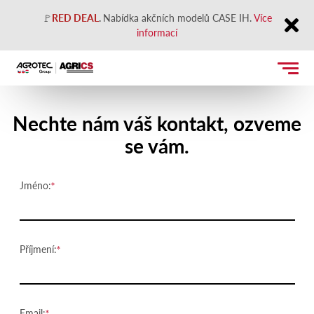
🚩
RED DEAL
.
Nabídka akčních modelů CASE IH.
Více
informací
Close
Kontaktujte nás
Nechte nám váš kontakt, ozveme
se vám.
Jméno:
Příjmení:
Email: