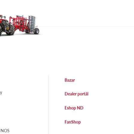
Bazar
dy
Dealer portál
Eshop ND
FanShop
EHNOS