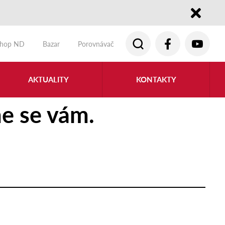
Close
shop ND
Bazar
Porovnávač
AKTUALITY
KONTAKTY
e se vám.