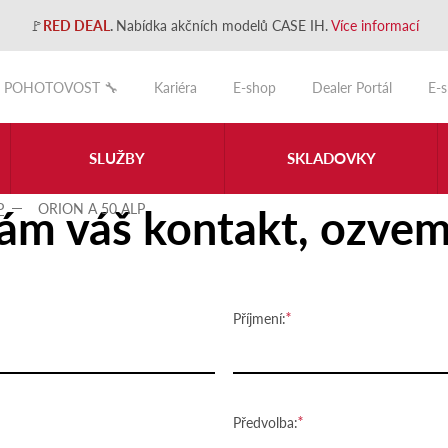
🚩
RED DEAL
.
Nabídka akčních modelů CASE IH.
Více informací
POHOTOVOST 🔧
Kariéra
E-shop
Dealer Portál
E-
SLUŽBY
SKLADOVKY
ám váš kontakt, ozvem
P
ORION A 50 ALP
Příjmení:
Předvolba: