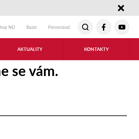
Close
shop ND
Bazar
Porovnávač
AKTUALITY
KONTAKTY
e se vám.