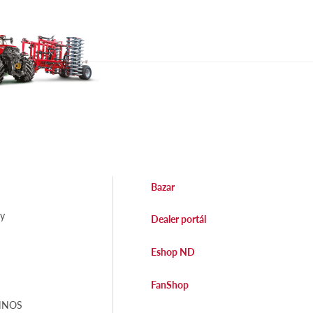
Bazar
dy
Dealer portál
Eshop ND
FanShop
EHNOS