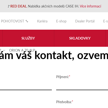
🚩
RED DEAL
.
Nabídka akčních modelů CASE IH.
Více informací
POHOTOVOST 🔧
Kariéra
E-shop
Dealer Portál
E-
SLUŽBY
SKLADOVKY
ám váš kontakt, ozvem
P
ORION A 70 ALP
Příjmení:
Předvolba: