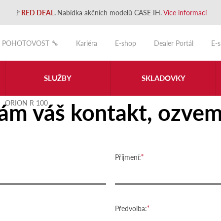
🚩
RED DEAL
.
Nabídka akčních modelů CASE IH.
Více informací
POHOTOVOST 🔧
Kariéra
E-shop
Dealer Portál
E-
SLUŽBY
SKLADOVKY
ám váš kontakt, ozvem
ORION R 100
Příjmení:
Předvolba: