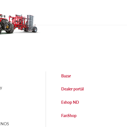
Bazar
dy
Dealer portál
Eshop ND
FanShop
EHNOS