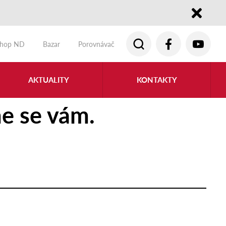
Close
shop ND
Bazar
Porovnávač
AKTUALITY
KONTAKTY
e se vám.